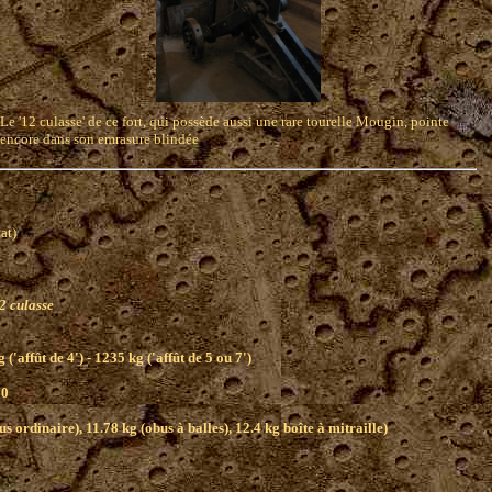
Le '12 culasse' de ce fort, qui possède aussi une rare tourelle Mougin, pointe
encore dans son emrasure blindée
l'Etat)
2 culasse
 ('affût de 4') - 1235 kg ('affût de 5 ou 7')
70
us ordinaire), 11.78 kg (obus à balles), 12.4 kg boîte à mitraille)