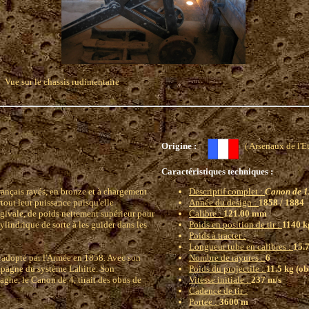
Vue sur le chassis rudimentaire
Origine :
( Arsenaux de 
Caractéristiques techniques :
rançais rayés, en bronze et à chargement
Descriptif complet :
Canon de 1
rtout leur puissance puisqu'elle
Année du design :
1858 / 1884
ogivale, de poids nettement supérieur pour
Calibre :
121.00 mm
ylindrique de sorte à les guider dans les
Poids en position de tir :
1140 kg
Poids à tracter :
Longueur tube en calibres :
15.
e adopté par l'Armée en 1858. Avec son
Nombre de rayures :
6
ampagne du système Lahitte. Son
Poids du projectile :
11.5 kg (ob
pagne, le Canon de 4, tirait des obus de
Vitesse initiale :
237 m/s
Cadence de tir :
Portee :
3600 m