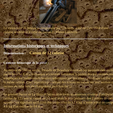
Le vieux tube de bronze à chargement par la bouche a été doté en 1884 d'une
culasse semblable à celle du canon de 95mm Lahitolle
Informations historiques et techniques
Canon de 12 culasse
Dénomination :
Contexte historique de la pièce :
Au milieu du 19ème siècle, Treuille de Beaulieu inventait les premiers canons F
par la bouche. Cette technique accroissait fortement la portée des pièces mais su
remplaçait les traditionnels boulets sphériques par des obus cylindriques à tête 
le même calibre. Les projectiles possédant des tenons en cuivre sur leur section c
rayures du tube lors du chargement puis lors du tir.
Le général Ducos de La Hitte et lui en dérivèrent un nouveau système d'artilleri
calibre de 121 mm le 'canon de 12 rayé' était le plus puissant des 2 pièces de c
appellation signifiait qu'il tirait des projectiles de 12.4 kg. L'autre pièce de cam
4.6 kg d'un calibre de 84 mm.