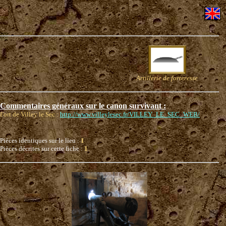
Artillerie de forteresse
Commentaires généraux sur le canon survivant :
Fort de Villey le Sec :
http://www.villeylesec.fr/VILLEY_LE_SEC_WEB/
Pièces identiques sur le lieu :
1
Pièces décrites sur cette fiche :
1