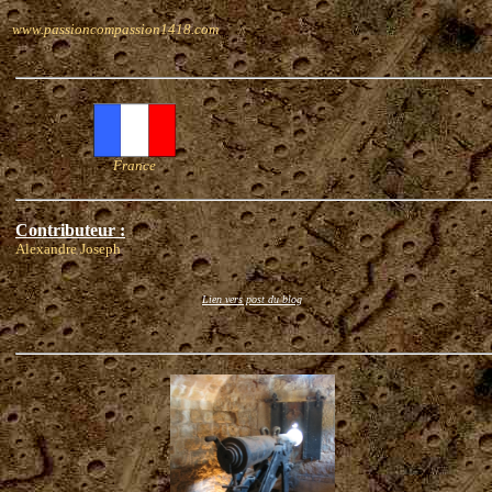
www.passioncompassion1418.com
France
Contributeur :
Alexandre Joseph
Lien vers post du blog