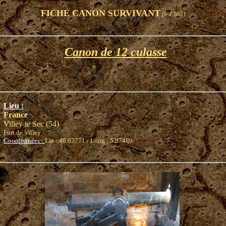
FICHE CANON SURVIVANT
(# 1305)
Canon de 12 culasse
Lieu :
France
Villey le Sec (54)
Fort de Villey
Coordonnées :
Lat : 48.65771 / Long : 5.97489