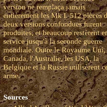
version ne remplaça jamais
entièrement les Mk I. 512 pièces 
deux versions confondues furent
produites, et beaucoup restèrent e
service jusqu'à la seconde guerre
mondiale. Outre le Royaume Uni, 
Canada, l'Australie, les USA, la
Belgique et la Russie utilisèrent c
arme.
Sources