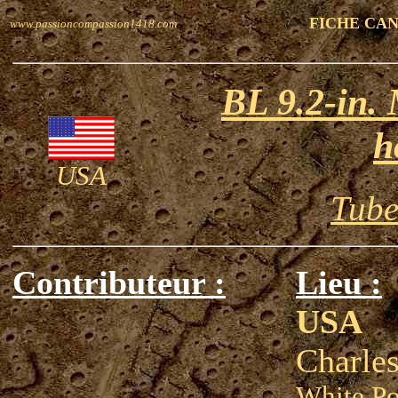
FICHE CA
www.passioncompassion1418.com
BL 9.2-in. 
h
USA
Tube
Contributeur :
Lieu :
USA
Charle
White Po