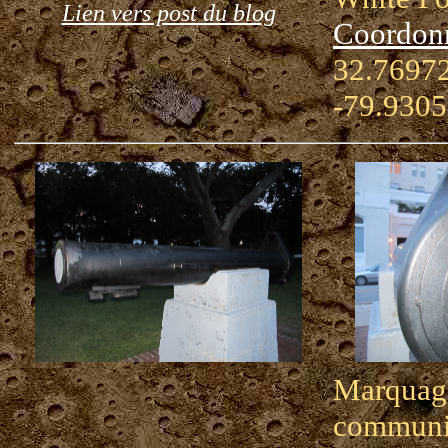
Lien vers post du blog
Coordon
32.76972
-79.930
Marquag
communiq