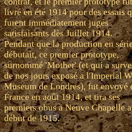
contrat, et le premier prototype fu
livré en été 1914 pour des essais 
furent immédiatement jugés
satisfaisants dès Juillet 1914.
Pendant que la production en séri
débutait, ce premier prototype,
surnommé 'Mother' (et qui a surve
de nos jours exposé a l'Imperial W
Museum de Londres), fut envoyé 
France en août 1914, et tira ses
premiers obus a Neuve Chapelle 
début de 1915.