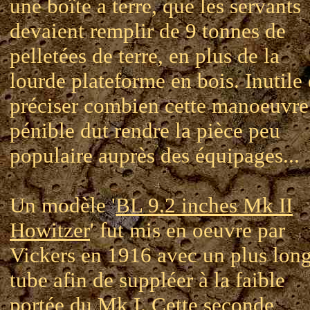
une boîte a terre, que les servants
devaient remplir de 9 tonnes de
pelletées de terre, en plus de la
lourde plateforme en bois. Inutile
préciser combien cette manoeuvre
pénible dut rendre la pièce peu
populaire auprès des équipages...
Un modèle '
BL 9.2 inches Mk II
Howitzer
' fut mis en oeuvre par
Vickers en 1916 avec un plus lon
tube afin de suppléer à la faible
portée du Mk I. Cette seconde