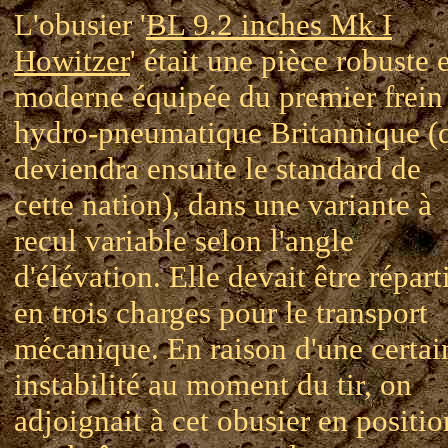
L'obusier '
BL 9.2 inches Mk I
Howitzer
' était une pièce robuste 
moderne équipée du premier frein
hydro-pneumatique Britannique (
deviendra ensuite le standard de
cette nation), dans une variante à
recul variable selon l'angle
d'élévation. Elle devait être répart
en trois charges pour le transport
mécanique. En raison d'une certai
instabilité au moment du tir, on
adjoignait à cet obusier en positio