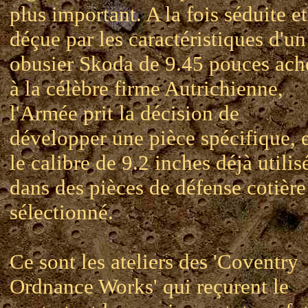
plus important. A la fois séduite et
déçue par les caractéristiques d'un
obusier Skoda de 9.45 pouces ach
à la célèbre firme Autrichienne,
l'Armée prit la décision de
développer une pièce spécifique, 
le calibre de 9.2 inches déjà utilis
dans des pièces de défense cotière
sélectionné.
Ce sont les ateliers des 'Coventry
Ordnance Works' qui reçurent le