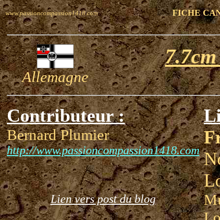
FICHE CA
www.passioncompassion1418.com
7.7cm
Allemagne
Contributeur :
Li
Bernard Plumier
F
http://www.passioncompassion1418.com
N
Lo
Mu
Lien vers post du blog
Lo