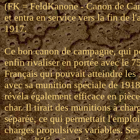
(FK = FeldKanone - Canon de Ca
et entra en service vers la fin de l
1917.
Ce bon canon de campagne, qui p
enfin rivaliser en portée avec le 7
Français qui pouvait atteindre le
avec sa munition spéciale de 1918
révéla également efficace en pièce
char. Il tirait des munitions à char
séparée, ce qui permettait l'emplo
charges propulsives variables. Ses