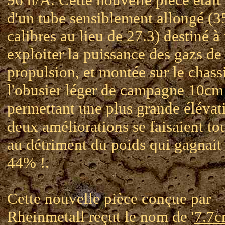
d'un tube sensiblement allongé (3
calibres au lieu de 27.3) destiné 
exploiter la puissance des gazs de
propulsion, et montée sur le chass
l'obusier léger de campagne 10cm
permettant une plus grande élévat
deux améliorations se faisaient to
au détriment du poids qui gagnait
44% !.
Cette nouvelle pièce conçue par
Rheinmetall reçut le nom de '
7.7c