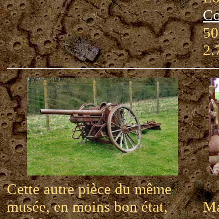
Co
50
2.
Cette autre pièce du même
musée, en moins bon état,
Ma