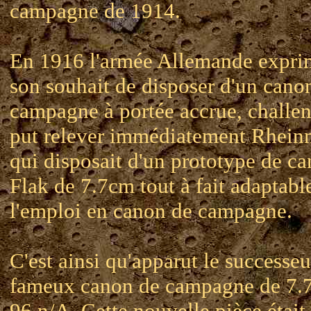
campagne de 1914.
En 1916 l'armée Allemande expri
son souhait de disposer d'un cano
campagne à portée accrue, challe
put relever immédiatement Rhein
qui disposait d'un prototype de c
Flak de 7.7cm tout à fait adaptabl
l'emploi en canon de campagne.
C'est ainsi qu'apparut le successe
fameux canon de campagne de 7
96 n/A. Cette nouvelle pièce était