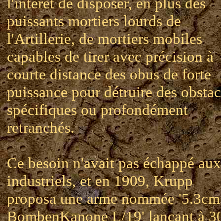
l'intérêt de disposer, en plus des
puissants mortiers lourds de
l'Artillerie, de mortiers mobiles
capables de tirer avec précision à
courte distance des obus de forte
puissance pour détruire des obstac
spécifiques ou profondément
retranchés.
Ce besoin n'avait pas échappé aux
industriels, et en 1909, Krupp
proposa une arme nommée '5.3cm
BombenKanone L/19' lançant à 3