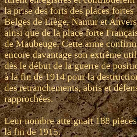
la prise des forts des places fortes
Belges de Liège, Namur et Anvers
ainsi que de la place forte Françai
de Maubeuge. Cette arme confirm
encore davantage son extrême util
dès le début de la guerre de positi
à la fin de 1914 pour la destructio
des retranchements, abris et défen
rapprochées.
Leur nombre atteignait 188 pièces
la fin de 1915.