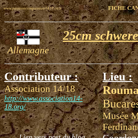
FICHE CA
www.passioncompassion1418.com
25cm schwere
Allemagne
Contributeur :
Lieu :
Association 14/18
Rouma
http://www.association14-
Bucare
18.org/
Musée Mi
Ferdinan
Coordon
Lien vers post du blog