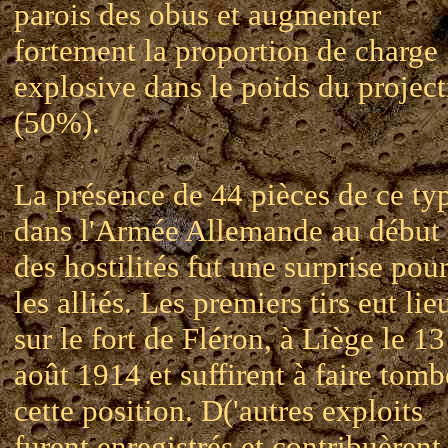
parois des obus et augmenter
fortement la proportion de charge
explosive dans le poids du project
(50%).
La présence de 44 pièces de ce ty
dans l'Armée Allemande au début
des hostilités fut une surprise pou
les alliés. Les premiers tirs eut lie
sur le fort de Fléron, à Liège le 13
août 1914 et suffirent à faire tomb
cette position. D('autres exploits
furent enregistrés et contribuèrent