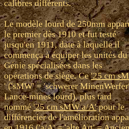
calibres différents.
Le modèle lourd de 250mm appar
le premier dès 1910 et fut testé
jusqu'en 1911, date à laquelle il
commença à équiper les unités du
Génie spécialisées dans les
opérations de siège. Ce
'25 cm s
' ('sMW' = 'schwerer MinenWerfer
Lance-mines lourd), plus tard
nommé
'25 cm sMW a/A'
pour le
différencier de l'amélioration app
en 1916 ('a/A' = 'alte Art' = Ancie