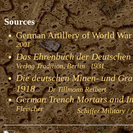
Sources
German Artillery of World 
2001
Das Ehrenbuch der Deutschen
Verlag Tradition, Berlin 1931
Die deutschen Minen- und Gran
1918
Dr Tillmann Reibert
German Trench Mortars and I
Fleischer
Schiffer Military / 