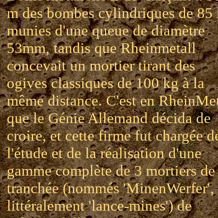
m des bombes cylindriques de 85
munies d'une queue de diamètre
53mm, tandis que Rheinmetall
concevait un mortier tirant des
ogives classiques de 100 kg à la
même distance. C'est en RheinMet
que le Génie Allemand décida de
croire, et cette firme fut chargée d
l'étude et de la réalisation d'une
gamme complète de 3 mortiers de
tranchée (nommés 'MinenWerfer',
littéralement 'lance-mines') de