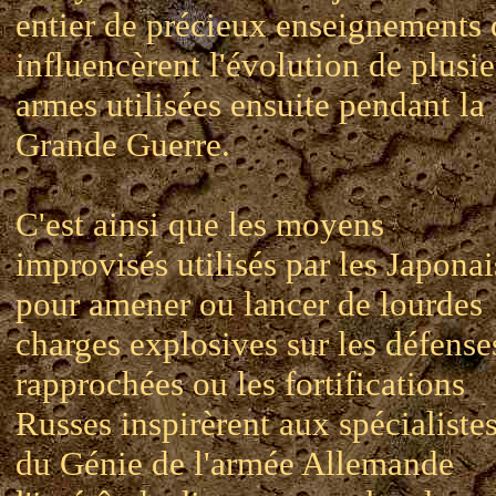
entier de précieux enseignements 
influencèrent l'évolution de plusie
armes utilisées ensuite pendant la
Grande Guerre.
C'est ainsi que les moyens
improvisés utilisés par les Japonai
pour amener ou lancer de lourdes
charges explosives sur les défense
rapprochées ou les fortifications
Russes inspirèrent aux spécialiste
du Génie de l'armée Allemande