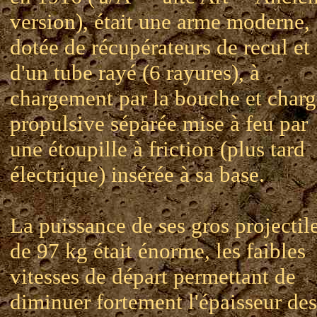
version), était une arme moderne,
dotée de récupérateurs de recul et
d'un tube rayé (6 rayures), à
chargement par la bouche et charg
propulsive séparée mise à feu par
une étoupille à friction (plus tard
électrique) insérée à sa base.
La puissance de ses gros projectil
de 97 kg était énorme, les faibles
vitesses de départ permettant de
diminuer fortement l'épaisseur des