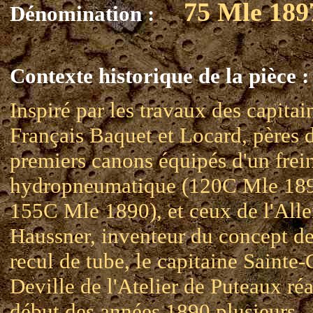
75 Mle 189
Dénomination :
Contexte historique de la pièce :
Inspiré par les travaux des capitai
Français Baquet et Locard, pères 
premiers canons équipés d'un frei
hydropneumatique (120C Mle 189
155C Mle 1890), et ceux de l'Al
Haussner, inventeur du concept d
recul de tube, le capitaine Sainte-
Deville de l'Atelier de Puteaux réa
début des années 1890 plusieurs