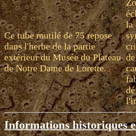
Zo
éc
la
Ce tube mutilé de 75 repose
sy
dans l'herbe de la partie
cr
extérieur du Musée du Plateau
de
de Notre Dame de Lorette.
ca
fa
dé
l'
Informations historiques e