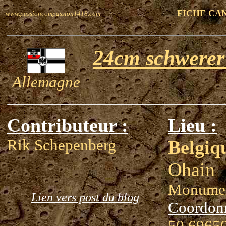
FICHE CA
www.passioncompassion1418.com
24cm schwerer
Allemagne
Contributeur :
Lieu :
Rik Schepenberg
Belgiq
Ohain
Monumen
Lien vers post du blog
Coordon
50.69650