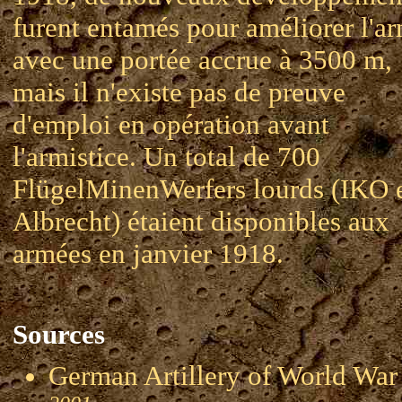
furent entamés pour améliorer l'a
avec une portée accrue à 3500 m,
mais il n'existe pas de preuve
d'emploi en opération avant
l'armistice. Un total de 700
FlügelMinenWerfers lourds (IKO 
Albrecht) étaient disponibles aux
armées en janvier 1918.
Sources
German Artillery of World 