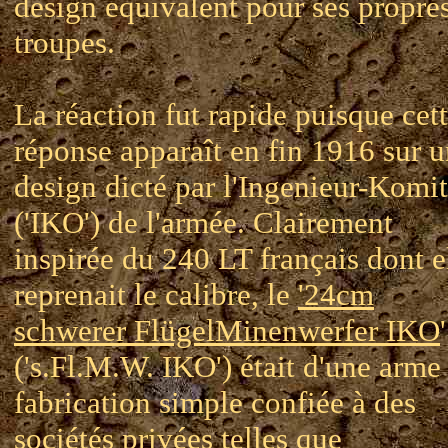
design équivalent pour ses propre
troupes.
La réaction fut rapide puisque cet
réponse apparaît en fin 1916 sur 
design dicté par l'Ingenieur-Komi
('IKO') de l'armée. Clairement
inspirée du 240 LT français dont e
reprenait le calibre, le
'24cm
schwerer FlügelMinenwerfer IKO
'
('s.Fl.M.W. IKO') était d'une arme
fabrication simple confiée à des
sociétés privées telles que