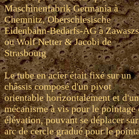
Maschinenfabrik Germania à
Chemnitz, Oberschlesische
Eidenbahn-Bedarfs-AG à Zawaszs
ou Wolf Netter & Jacobi de
Strasbourg
Le tube en acier était fixé sur un
châssis composé d'un pivot
orientable horizontalement et d'un
mécanisme à vis pour le pointage
élévation, pouvant se déplacer sur
arc de cercle gradué pour le point