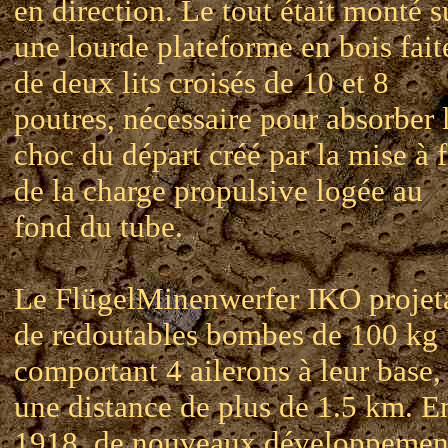
en direction. Le tout était monté s
une lourde plateforme en bois fait
de deux lits croisés de 10 et 8
poutres, nécessaire pour absorber 
choc du départ créé par la mise à 
de la charge propulsive logée au
fond du tube.
Le FlügelMinenwerfer IKO projeta
de redoutables bombes de 100 kg
comportant 4 ailerons à leur base,
une distance de plus de 1.5 km. E
1918, de nouveaux développemen