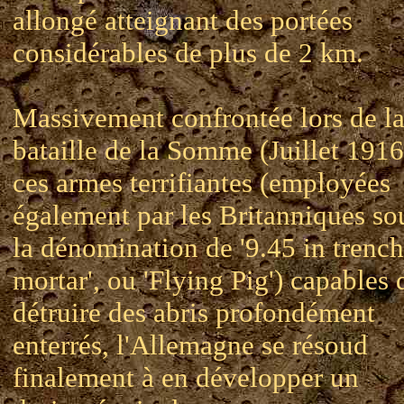
allongé atteignant des portées
considérables de plus de 2 km.
Massivement confrontée lors de l
bataille de la Somme (Juillet 1916
ces armes terrifiantes (employées
également par les Britanniques so
la dénomination de '9.45 in trench
mortar', ou 'Flying Pig') capables 
détruire des abris profondément
enterrés, l'Allemagne se résoud
finalement à en développer un