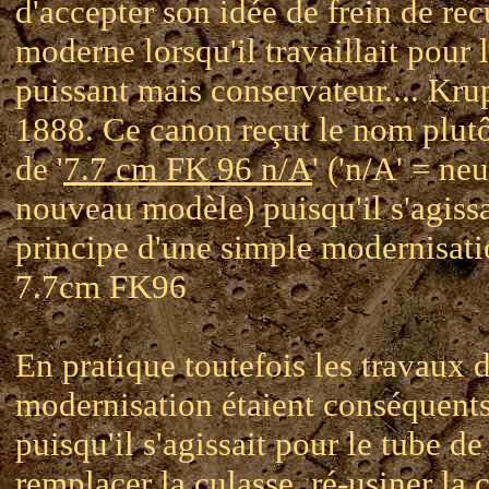
d'accepter son idée de frein de rec
moderne lorsqu'il travaillait pour 
puissant mais conservateur.... Kru
1888. Ce canon reçut le nom plut
de '
7.7 cm FK 96 n/A
' ('n/A' = neu
nouveau modèle) puisqu'il s'agissa
principe d'une simple modernisat
7.7cm FK96
En pratique toutefois les travaux 
modernisation étaient conséquent
puisqu'il s'agissait pour le tube de
remplacer la culasse, ré-usiner la