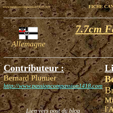
FICHE CA
www.passioncompassion1418.com
7.7cm F
Allemagne
Contributeur :
Li
Bernard Plumier
B
http://www.passioncompassion1418.com
Br
Mu
l'
Lien vers post du blog