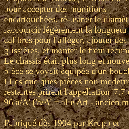
pour accepter des munitions
encartouchées, ré-usiner le diamèt
raccourcir légèrement la longueur
calibres pour l'alléger, ajouter des
glissières, et monter le frein récup
Le chassis était plus long et nouve
pièce se voyait équipée d'un boucli
! Les quelques pièces non modern
restantes prirent l'appellation '7.
96 a/A' ('a/A' = alte Art - ancien 
Fabriqué dès 1904 par Krupp et