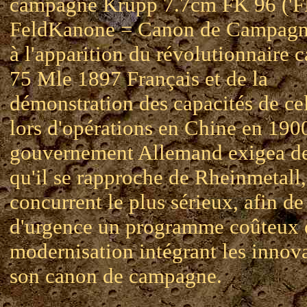
campagne Krupp 7.7cm FK 96 ('F
FeldKanone = Canon de Campagne
à l'apparition du révolutionnaire 
75 Mle 1897 Français et de la
démonstration des capacités de cel
lors d'opérations en Chine en 1900
gouvernement Allemand exigea d
qu'il se rapproche de Rheinmetall,
concurrent le plus sérieux, afin d
d'urgence un programme coûteux 
modernisation intégrant les innov
son canon de campagne.