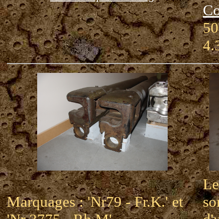
Co
50
4.
Le
Marquages : 'Nr79 - Fr.K.' et
so