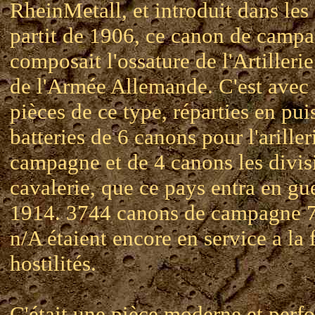
RheinMetall, et introduit dans les 
partit de 1906, ce canon de camp
composait l'ossature de l'Artillerie
de l'Armée Allemande. C'est avec
pièces de ce type, réparties en pui
batteries de 6 canons pour l'ariller
campagne et de 4 canons les divis
cavalerie, que ce pays entra en gu
1914. 3744 canons de campagne 
n/A étaient encore en service a la 
hostilités.
C'était une pièce moderne et perf