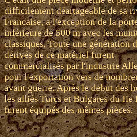
difficilement déartageable de sa ri
Francaise, a l'exception de la port
inférieure de 500 m avec les muni
classiques. Toute une génération 
dérivés de ce matériel furent
commercialisés par l'industrie Al
pour l'exportation vers de nombre
avant guerre. Après le debut des ho
les alliés Turcs et Bulgares du IIe
furent équipés des mêmes pièces.