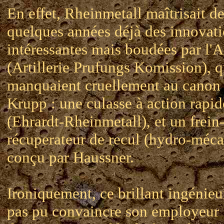
En effet, Rheinmetall maîtrisait d
quelques années déjà des innovat
intéressantes mais boudées par l'
(Artillerie Prufungs Komission), q
manquaient cruellement au canon
Krupp : une culasse à action rapid
(Ehrardt-Rheinmetall), et un frein
récuperateur de recul (hydro-méc
conçu par Haussner.
Ironiquement, ce brillant ingénieu
pas pu convaincre son employeur