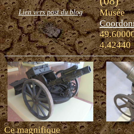
(08)
Musée
Lien vers post du blog
Coordon
49.60000
4.42440
Ce magnifique