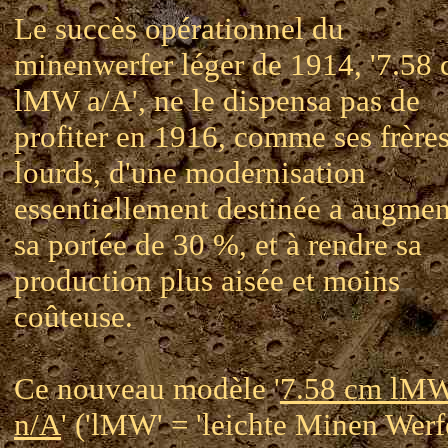
Le succès opérationnel du
minenwerfer léger de 1914, '7.58
lMW a/A', ne le dispensa pas de
profiter en 1916, comme ses frère
lourds, d'une modernisation
essentiellement destinée a augmen
sa portée de 30 %, et à rendre sa
production plus aisée et moins
coûteuse.
Ce nouveau modèle '
7.58 cm lM
n/A
' ('lMW' = 'leichte Minen Werf