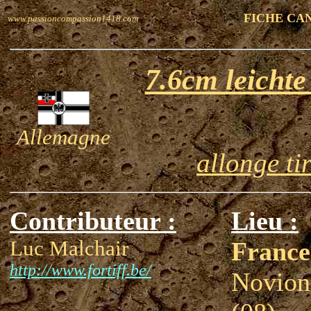
FICHE CA
www.passioncompassion1418.com
7.6cm leicht
Allemagne
allonge ti
Contributeur :
Lieu :
Luc Malchair
France
http://www.fortiff.be/
Novion