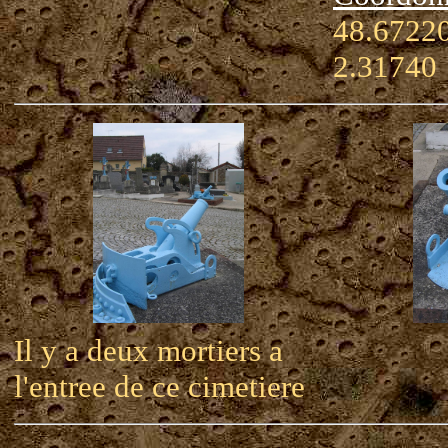
48.67220
2.31740
Il y a deux mortiers a
l'entree de ce cimetiere