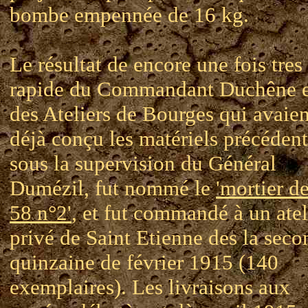
bombe empennée de 16 kg.
Le résultat de encore une fois tres
rapide du Commandant Duchêne e
des Ateliers de Bourges qui avaien
déjà conçu les matériels précédent
sous la supervision du Général
Dumézil, fut nommé le
'mortier d
58 n°2'
, et fut commandé à un atel
privé de Saint Etienne des la seco
quinzaine de février 1915 (140
exemplaires). Les livraisons aux