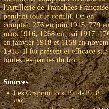
l'Artillerie de Tranchées Française
pendant tout le conflit. On en
comptait 276 en juin 1915, 779 e
mars 1916, 1268 en mai 1917, 17
en janvier 1918 et 1158 en novem
1918. Il fut présent et efficace sur
toutes les parties du front.
Sources
Les Crapouillots 1914-191
1965