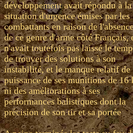
développement avait répondu à la
situation d'urgence émises par les
combattants en raison de l'absenc
de ce genre d'arme côté Français, 
n'avait toutefois pas laissé le temp
de trouver des solutions à son
instabilité, et le manque relatif de
puissance de ses munitions de 16 
ni des améliorations à ses
performances balistiques dont la
précision de son tir et sa portée