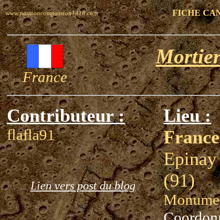
FICHE CA
www.passioncompassion1418.com
Mortier
France
Contributeur :
Lieu :
flafla91
France
Epinay
(91)
Lien vers post du blog
Monumen
Coordon