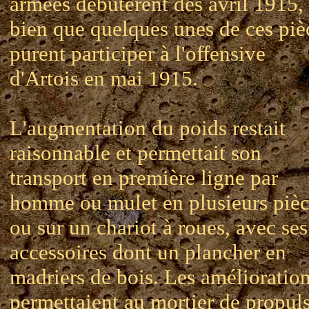
armées débutèrent dès avril 1915, 
bien que quelques unes de ces piè
purent participer à l'offensive
d'Artois en mai 1915.
L'augmentation du poids restait
raisonnable et permettait son
transport en première ligne par
homme ou mulet en plusieurs pièc
ou sur un chariot à roues, avec ses
accessoires dont un plancher en
madriers de bois. Les amélioratio
permettaient au mortier de propul