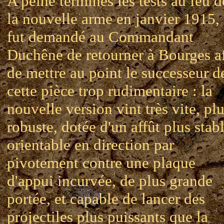
A peine terminés les tests au feu d
la nouvelle arme en janvier 1915, 
fut demandé au Commandant
Duchêne de retourner à Bourges a
de mettre au point le successeur d
cette pièce trop rudimentaire : la
nouvelle version vint très vite, pl
robuste, dotée d'un affût plus stabl
orientable en direction par
pivotement contre une plaque
d'appui incurvée, de plus grande
portée, et capable de lancer des
projectiles plus puissants que la