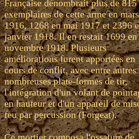
Française dénombrait plus de 815
exemplaires de cette arme en mars
1916, 1268 en mai 1917 et 2396 
janvier 1918. Il en restait 1699 en
novembre 1918. Plusieurs
améliorations furent apportées en
cours de conflit, avec entre autres
nombreuses plate-formes de tir,
l'intégration d'un volant de point
en hauteur et d'un appareil de mis
feu par percussion (Forgeat).
Ce mortier composa l'ossature de