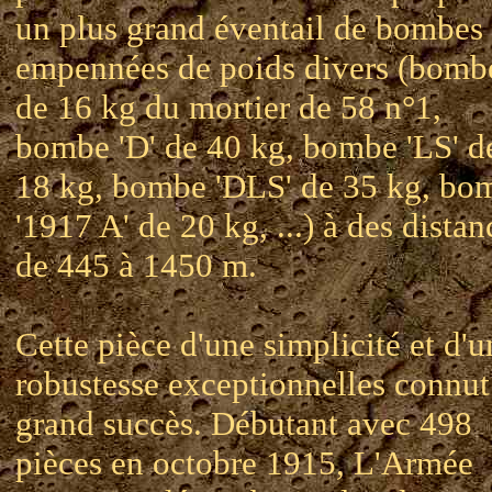
un plus grand éventail de bombes
empennées de poids divers (bomb
de 16 kg du mortier de 58 n°1,
bombe 'D' de 40 kg, bombe 'LS' d
18 kg, bombe 'DLS' de 35 kg, bo
'1917 A' de 20 kg, ...) à des distan
de 445 à 1450 m.
Cette pièce d'une simplicité et d'u
robustesse exceptionnelles connut
grand succès. Débutant avec 498
pièces en octobre 1915, L'Armée