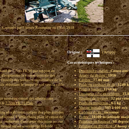
Capturée par l'Armée Roumaine en 1916/1918
Origine :
( Krupp)
Caractéristiques techniques :
mand de 7.7cm FK 16 par rapport au
Descriptif complet :
Canon anti
d'augmenter la vitesse intitiale des
Année du design :
1916
'intérêt des techniciens militaires de la
Calibre :
77.00 mm
ile réduisant le temps de vol vers la cible
Poids en position de tir :
1240 k
Poids à tracter :
1240 kg
Longueur tube en calibres :
35.
 ce nouveau canon des affectatione
Nombre de rayures :
32 pas cons
t le
7.7cm FK 16 Flak
.
Poids du projectile :
6.1 kg
Vitesse initiale :
545 à 600 m/s
ering afin de tenir compte des plus grandes
Cadence de tir :
inconnue
ort ajouté. L'affût choisi pour le canon de
Portee :
10300 m (altitude maxi
 permettait d'atteindre élévation accrue
Pointage en hauteur :
60 degré
onc monté sur un assemblage hybride
Pointage en direction :
Champ de