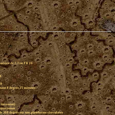
-aérien de 7.7cm FK 16
g
00
tant 8 degrés 25 minutes
 inconnue)
s maximum
 360 degrés sur une plateforme cisrculaire