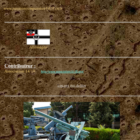
www.passioncompassion1418.com
Allemagne
Contributeur :
Association 14/18
http://www.association14-18.org/
Lien vers post du blog