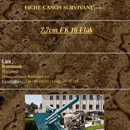
FICHE CANON SURVIVANT
(# 807)
7.7cm FK 16 Flak
Lieu :
Roumanie
Bucarest
Musée militaire Ferdinand 1er
Coordonnées :
Lat : 44.44210 / Long : 26.07710