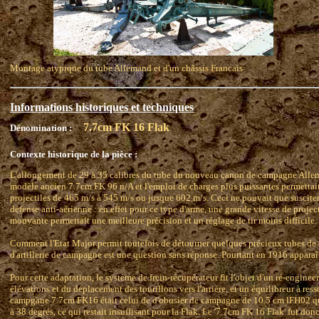
Montage atypique du tube Allemand et d'un châssis Francais
Informations historiques et techniques
7.7cm FK 16 Flak
Dénomination :
Contexte historique de la pièce :
L'allongement de 29 à 35 calibres du tube du nouveau canon de campagne Alle
modèle ancien 7.7cm FK 96 n/A et l'emploi de charges plus puissantes permettait 
projectiles de 465 m/s à 545 m/s ou jusque 602 m/s. Ceci ne pouvait que susciter l
défense anti-aérienne : en effet pour ce type d'arme, une grande vitesse de project
mouvante permettait une meilleure précision et un réglage de tir moins difficile.
Comment l'Etat Major permit toutefois de détourner quelques précieux tubes de
d'artillerie de campagne est une question sans réponse. Pourtant en 1916 apparaî
Pour cette adaptation, le système de frein-récupérateur fit l'objet d'un ré-engine
élévations et du déplacement des tourillons vers l'arrière, et un équilibreur à ress
campgane 7.7cm FK16 était celui de d'obusier de campagne de 10.5 cm lFH02 qui
à 38 degrés, ce qui restait insuffisant pour la Flak. Le '7.7cm FK 16 Flak' fut d