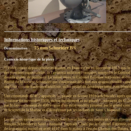
Informations historiques et techniques
75 mm Schneider BS
Dénomination :
Contexte historique de la pièce :
Si l'idée couve depuis plusieurs années, en France c'est en décembre 1915 que le 
des premiers organisateurs de l'aviation militaire Française, interpelle le Général Jof
dans la guerre de positions. Le même mois, le Colonel Estienne rencontait et éveil
Brillié de la société Schneider qui s'intéressait déjà fort aux engins chenillés a
anglaise comme tracteurs d'artillerie, qu'un projet de développement était immé
Une commande de 400 appareils fut passée en février 1916 à Schneider après que
livraison fin novembre 1916, suivie rapidement et au grand étonnement du Co
par le Gouvernement de 400 engins d'un autre modèle proposé par le grand concu
et Aciéries de la Marine et d'Homécourt par ses ateliers de Saint Chamond.
Les pemiers exemplaires des deux chars furent livrés aux unités en cours d'instr
français Schneider et Saint Chamond, baptisés 'Chars' par le Colonel Estienne, 
de leur emploi massif en avril 1917 dans la plaine à l'est du Chemin des Dames. L