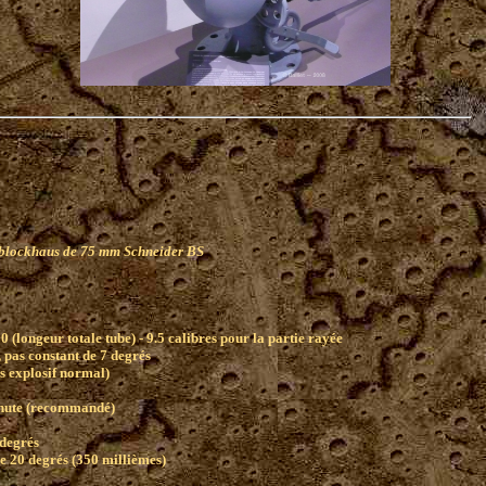
)
 blockhaus de 75 mm Schneider BS
0 (longeur totale tube) - 9.5 calibres pour la partie rayée
, pas constant de 7 degrés
s explosif normal)
inute (recommandé)
 degrés
 20 degrés (350 millièmes)