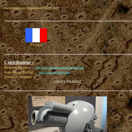
www.passioncompassion1418.com
France
Contributeur :
Bernard Plumier
http://www.passioncompassion1418.com
Jean-Marie Balliet
http://www.artillerie.info/
Jean-Luc Jalabert
Lien vers post du blog