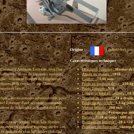
Origine :
( Schneider
Caractéristiques techniques :
Colonel d'Artillerie Estienne, déjà l'un
Descriptif complet :
Mortier de
fre sur l'utilité de 'cuirassés terrestres'
Année du design :
1916
lait tellement l'intérêt de l'ingénieur
Calibre :
75.00 mm
méricains Holt employés par l'Armée
Poids en position de tir :
210 kg
diatement lancé.
Poids à tracter :
N/A
Longueur tube en calibres :
10.5
lques atermoiements administratifs, pour
Nombre de rayures :
24 à droite
lonel Estienne d'une seconde commande
Poids du projectile :
5.3 kg (obu
rrent de Schneider, la Société des Forges
Vitesse initiale :
200 m/s
Cadence de tir :
4 coups par m
Portee :
2100 m (utile : 600 m)
uction en septembre 1916. Les blindés
Pointage en hauteur :
-20 à +20
connurent un sanglant baptème du feu lors
Pointage en direction :
champ de
es défauts du char Schneider (fiabilité