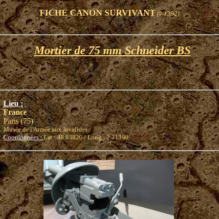
FICHE CANON SURVIVANT
(# 1392)
Mortier de 75 mm Schneider BS
Lieu :
France
Paris (75)
Musée de l'Armée aux Invalides
Coordonnées :
Lat : 48.85820 / Long : 2.31390