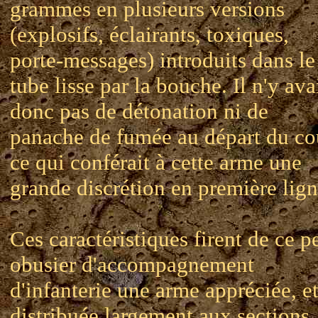
grammes en plusieurs versions
(explosifs, éclairants, toxiques,
porte-messages) introduits dans le
tube lisse par la bouche. Il n'y ava
donc pas de détonation ni de
panache de fumée au départ du co
ce qui conférait à cette arme une
grande discrétion en première lign
Ces caractéristiques firent de ce pe
obusier d'accompagnement
d'infanterie une arme appréciée, e
distribuée largement aux sections