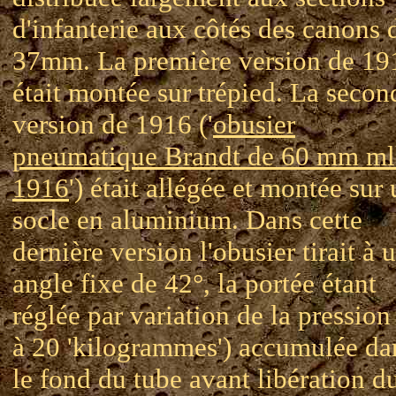
d'infanterie aux côtés des canons 
37mm. La première version de 19
était montée sur trépied. La secon
version de 1916 ('
obusier
pneumatique Brandt de 60 mm ml
1916
') était allégée et montée sur
socle en aluminium. Dans cette
dernière version l'obusier tirait à 
angle fixe de 42°, la portée étant
réglée par variation de la pression
à 20 'kilogrammes') accumulée da
le fond du tube avant libération d