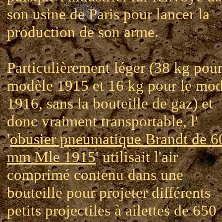
son usine de Paris pour lancer la
production de son arme.
Particulièrement léger (38 kg pour
modèle 1915 et 16 kg pour le mod
1916, sans la bouteille de gaz) et
donc vraiment transportable, l'
'
obusier pneumatique Brandt de 6
mm Mle 1915
' utilisait l'air
comprimé contenu dans une
bouteille pour projeter différents
petits projectiles à ailettes de 650