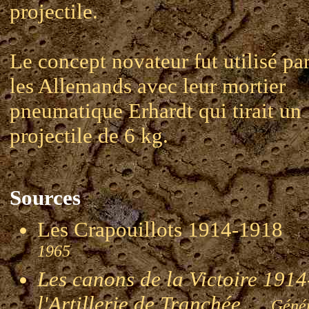
projectile.
Le concept novateur fut utilisé pa
les Allemands avec leur mortier
pneumatique Erhardt qui tirait un
projectile de 6 kg.
Sources
Les Crapouillots 1914-191
1965
Les canons de la Victoire 1914-
l'Artillerie de Tranchée
Génér