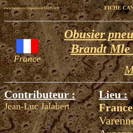
FICHE CA
www.passioncompassion1418.com
Obusier pne
Brandt Mle 
France
M
Contributeur :
Lieu :
Jean-Luc Jalabert
France
Varenn