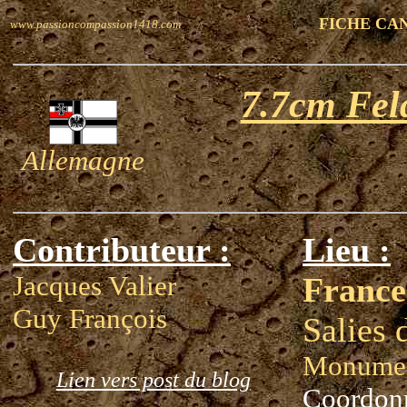
FICHE CA
www.passioncompassion1418.com
7.7cm Fel
Allemagne
Contributeur :
Lieu :
Jacques Valier
France
Guy François
Salies 
Monumen
Lien vers post du blog
Coordon