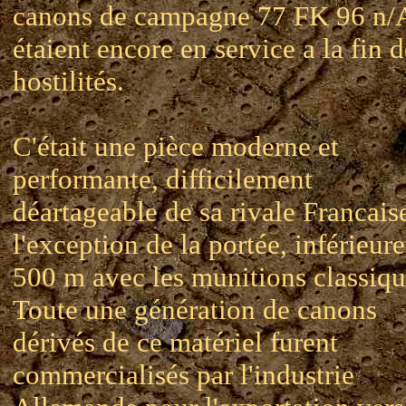
canons de campagne 77 FK 96 n/
étaient encore en service a la fin d
hostilités.
C'était une pièce moderne et
performante, difficilement
déartageable de sa rivale Francaise
l'exception de la portée, inférieur
500 m avec les munitions classiqu
Toute une génération de canons
dérivés de ce matériel furent
commercialisés par l'industrie