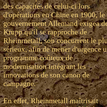
des capacités de celui-ci lors
d'opérations en Chine en 1900, le
gouvernement Allemand exigea d
Krupp qu'il se rapproche de
Rheinmetall, son concurrent le pl
sérieux, afin de mener d'urgence 
programme coûteux de
modernisation intégrant les
innovations de son canon de
campagne.
En effet, Rheinmetall maîtrisait