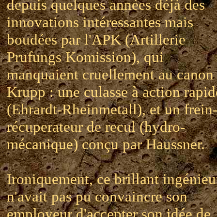
depuis quelques années déjà des
innovations intéressantes mais
boudées par l'APK (Artillerie
Prufungs Komission), qui
manquaient cruellement au canon
Krupp : une culasse à action rapid
(Ehrardt-Rheinmetall), et un frein
récuperateur de recul (hydro-
mécanique) conçu par Haussner.
Ironiquement, ce brillant ingénieu
n'avait pas pu convaincre son
employeur d'accepter son idée de