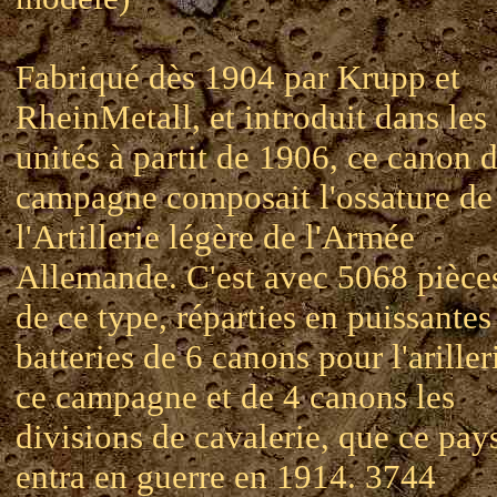
Fabriqué dès 1904 par Krupp et
RheinMetall, et introduit dans les
unités à partit de 1906, ce canon 
campagne composait l'ossature de
l'Artillerie légère de l'Armée
Allemande. C'est avec 5068 pièce
de ce type, réparties en puissantes
batteries de 6 canons pour l'ariller
ce campagne et de 4 canons les
divisions de cavalerie, que ce pay
entra en guerre en 1914. 3744