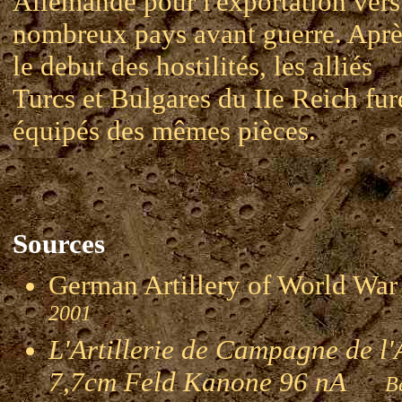
Allemande pour l'exportation vers
nombreux pays avant guerre. Aprè
le debut des hostilités, les alliés
Turcs et Bulgares du IIe Reich fur
équipés des mêmes pièces.
Sources
German Artillery of World 
2001
L'Artillerie de Campagne de l'
7,7cm Feld Kanone 96 nA
Ber