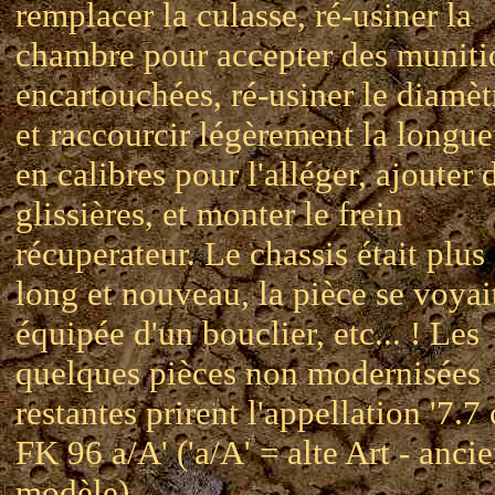
remplacer la culasse, ré-usiner la
chambre pour accepter des muniti
encartouchées, ré-usiner le diamèt
et raccourcir légèrement la longue
en calibres pour l'alléger, ajouter 
glissières, et monter le frein
récuperateur. Le chassis était plus
long et nouveau, la pièce se voyai
équipée d'un bouclier, etc... ! Les
quelques pièces non modernisées
restantes prirent l'appellation '7.7
FK 96 a/A' ('a/A' = alte Art - anci
modèle)