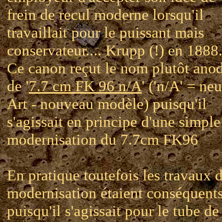
frein de recul moderne lorsqu'il
travaillait pour le puissant mais
conservateur.... Krupp (!) en 1888
Ce canon reçut le nom plutôt ano
de '
7.7 cm FK 96 n/A
' ('n/A' = ne
Art - nouveau modèle) puisqu'il
s'agissait en principe d'une simple
modernisation du 7.7cm FK96
En pratique toutefois les travaux 
modernisation étaient conséquent
puisqu'il s'agissait pour le tube de