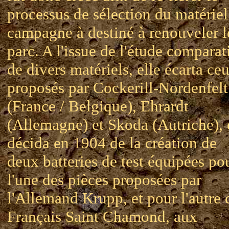
processus de sélection du matériel
campagne à destiné à renouveler l
parc. A l'issue de l'étude comparat
de divers matériels, elle écarta ce
proposés par Cockerill-Nordenfelt
(France / Belgique), Ehrardt
(Allemagne) et Skoda (Autriche), 
décida en 1904 de la création de
deux batteries de test équipées po
l'une des pièces proposées par
l'Allemand Krupp, et pour l'autre 
Français Saint Chamond, aux