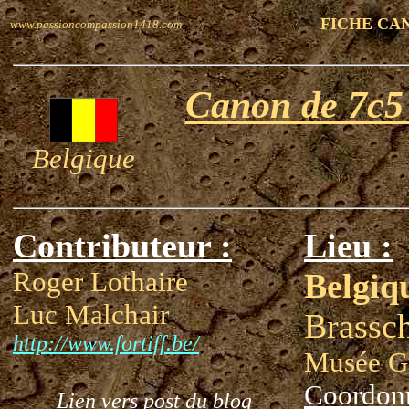
FICHE CA
www.passioncompassion1418.com
Canon de 7c5
Belgique
Contributeur :
Lieu :
Roger Lothaire
Belgiq
Luc Malchair
Brassc
http://www.fortiff.be/
Musée G
Coordon
Lien vers post du blog