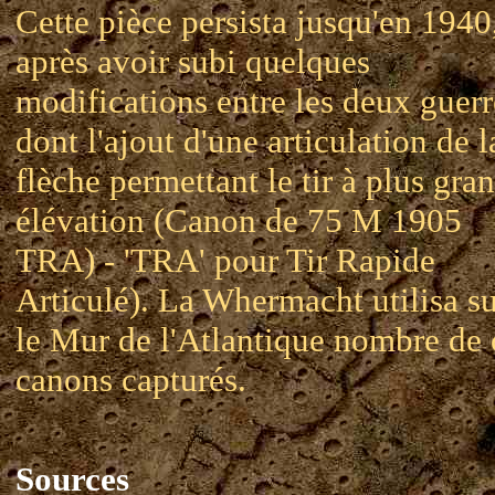
Cette pièce persista jusqu'en 1940
après avoir subi quelques
modifications entre les deux guerr
dont l'ajout d'une articulation de l
flèche permettant le tir à plus gra
élévation (Canon de 75 M 1905
TRA) - 'TRA' pour Tir Rapide
Articulé). La Whermacht utilisa s
le Mur de l'Atlantique nombre de 
canons capturés.
Sources