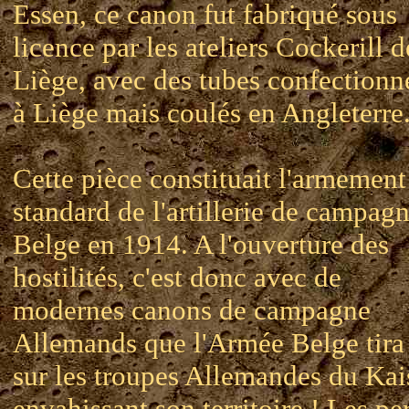
Essen, ce canon fut fabriqué sous
licence par les ateliers Cockerill d
Liège, avec des tubes confectionn
à Liège mais coulés en Angleterre
Cette pièce constituait l'armement
standard de l'artillerie de campag
Belge en 1914. A l'ouverture des
hostilités, c'est donc avec de
modernes canons de campagne
Allemands que l'Armée Belge tira
sur les troupes Allemandes du Kai
envahissant son territoire ! Les pe