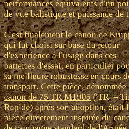
performances équivalents d'un poi
de vue balistique et puissance de ti
C'est finalement le canon de Krup
qui fut choisi sur base du retour
d'expérience à l'usage dans ces
batteries d'essai, en particulier po
sa meilleure robustesse en cours d
transport. Cette pièce, dénommée
canon de 75 TR M1905
('TR' = Ti
Rapide) après son adoption, était 
pièce directement inspirée du can
de campagne standard de l'Armée