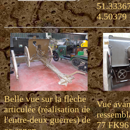
51.33367
4.50379
Belle vue sur la flèche
Vue avant
articulée (réalisation de
ressembl
l'entre-deux guerres) de
77 FK96