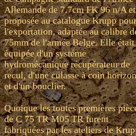
Allemande de 7.7cm FK 96 n/A et
proposée au catalogue Krupp pou
l'exportation, adaptée au calibre d
75mm de l'armée Belge. Elle était
équipée d'un systéme
hydromécanique récupérateur de
recul, d'une culasse à coin horizon
et d'un bouclier.
Quoique les toutes premières pièc
de C 75 TR M05 TR furent
fabriquées par les ateliers de Krup