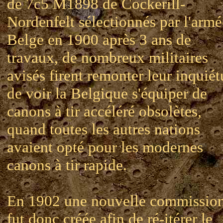
de 7c5 M1898 de Cockerill-
Nordenfelt sélectionnés par l'armé
Belge en 1900 après 3 ans de
travaux, de nombreux militaires
avisés firent remonter leur inquié
de voir la Belgique s'équiper de
canons à tir accéléré obsolètes,
quand toutes les autres nations
avaient opté pour les modernes
canons à tir rapide.
En 1902 une nouvelle commissio
fut donc créée afin de ré-itérer le