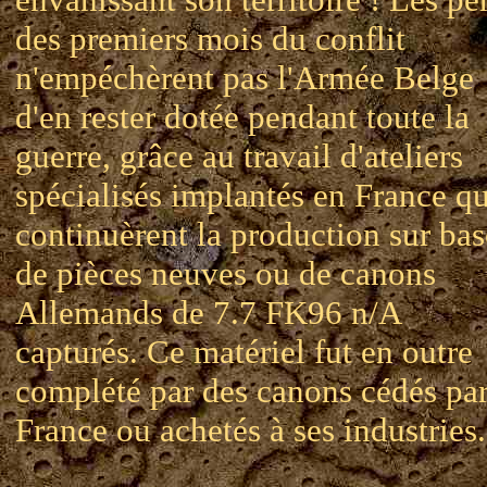
des premiers mois du conflit
n'empéchèrent pas l'Armée Belge
d'en rester dotée pendant toute la
guerre, grâce au travail d'ateliers
spécialisés implantés en France qu
continuèrent la production sur bas
de pièces neuves ou de canons
Allemands de 7.7 FK96 n/A
capturés. Ce matériel fut en outre
complété par des canons cédés par
France ou achetés à ses industries.