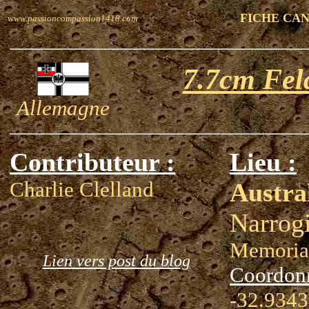
FICHE CA
www.passioncompassion1418.com
7.7cm Fel
Allemagne
Contributeur :
Lieu :
Charlie Clelland
Austra
Narrog
Memoria
Lien vers post du blog
Coordon
-32.9343