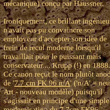
mécanique) conçu par Haussner.
Ironiquement, ce brillant ingénieu
n'avait pas pu convaincre son
employeur d'accepter son idée de
frein de recul moderne lorsqu'il
travaillait pour le puissant mais
conservateur.... Krupp (!) en 1888
Ce canon reçut le nom plutôt ano
de '
7.7 cm FK 96 n/A
' ('n/A' = ne
Art - nouveau modèle) puisqu'il
s'agissait en principe d'une simple
modernisation du 7.7cm FK96