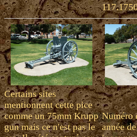
117.175
Certains sites
mentionnent cette pice
comme un 75mm Krupp
Numéro d
gun mais ce n'est pas le
année de