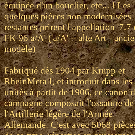
équipée d'un bouclier, etc... ! Les
quelques pièces non modernisées
restantes prirent l'appellation '7.7
FK 96 a/A' ('a/A' = alte Art - anci
modèle)
Fabriqué dès 1904 par Krupp et
RheinMetall, et introduit dans les
unités à partit de 1906, ce canon 
campagne composait l'ossature de
l'Artillerie légère de l'Armée
Allemande. C'est avec 5068 pièce