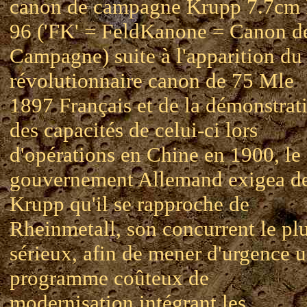
canon de campagne Krupp 7.7cm
96 ('FK' = FeldKanone = Canon d
Campagne) suite à l'apparition du
révolutionnaire canon de 75 Mle
1897 Français et de la démonstrat
des capacités de celui-ci lors
d'opérations en Chine en 1900, le
gouvernement Allemand exigea d
Krupp qu'il se rapproche de
Rheinmetall, son concurrent le pl
sérieux, afin de mener d'urgence 
programme coûteux de
modernisation intégrant les