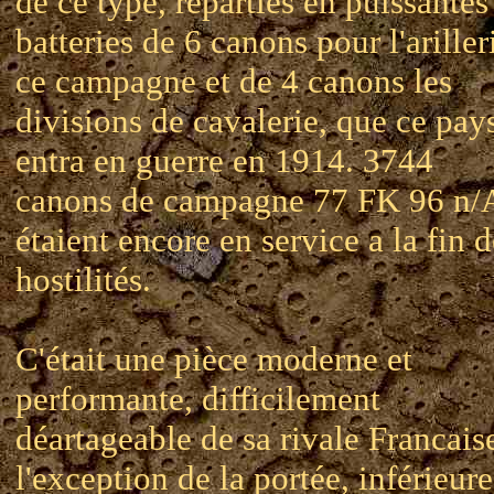
de ce type, réparties en puissantes
batteries de 6 canons pour l'ariller
ce campagne et de 4 canons les
divisions de cavalerie, que ce pay
entra en guerre en 1914. 3744
canons de campagne 77 FK 96 n/
étaient encore en service a la fin d
hostilités.
C'était une pièce moderne et
performante, difficilement
déartageable de sa rivale Francaise
l'exception de la portée, inférieur