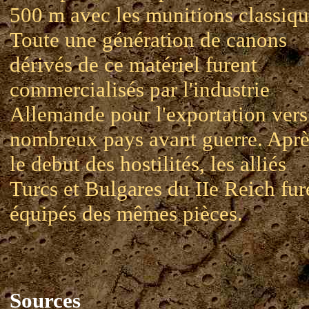
500 m avec les munitions classiqu
Toute une génération de canons
dérivés de ce matériel furent
commercialisés par l'industrie
Allemande pour l'exportation vers
nombreux pays avant guerre. Aprè
le debut des hostilités, les alliés
Turcs et Bulgares du IIe Reich fur
équipés des mêmes pièces.
Sources