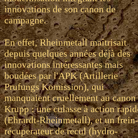
innovations de son canon de
campagne.
En effet, Rheinmetall maîtrisait
depuis quelques années déjà des
innovations intéressantes mais
boudées par l'APK (Artillerie
Prufungs Komission), qui
manquaient cruellement au canon
Krupp : une culasse à action rapid
(Ehrardt-Rheinmetall), et un frein
récuperateur de recul (hydro-