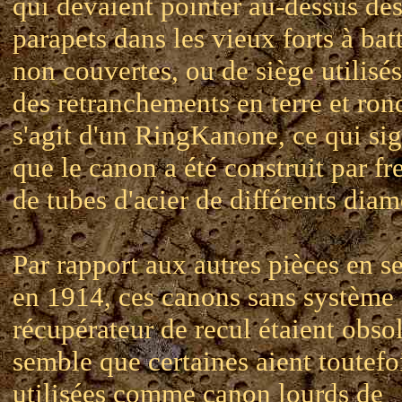
qui devaient pointer au-dessus de
parapets dans les vieux forts à bat
non couvertes, ou de siège utilisé
des retranchements en terre et rond
s'agit d'un RingKanone, ce qui sig
que le canon a été construit par fr
de tubes d'acier de différents diam
Par rapport aux autres pièces en s
en 1914, ces canons sans système
récupérateur de recul étaient obsol
semble que certaines aient toutefo
utilisées comme canon lourds de