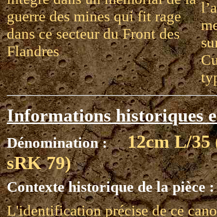
l’
guerre des mines qui fit rage
me
dans ce secteur du Front des
su
Flandres
Cu
ty
Informations historiques e
12cm L/35 
Dénomination :
sRK 79)
Contexte historique de la pièce :
L'identification précise de ce can