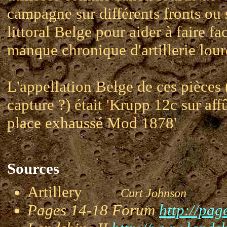
campagne sur différents fronts ou 
littoral Belge pour aider à faire fa
manque chronique d'artillerie lour
L'appellation Belge de ces pièces 
capture ?) était 'Krupp 12c sur aff
place exhaussé Mod 1878'
Sources
Artillery
Curt Johnson
Pages 14-18 Forum
http://pag