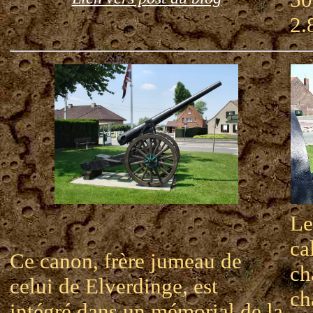
2.
Le
ca
Ce canon, frère jumeau de
ch
celui de Elverdinge, est
ch
intégré dans un mémorial de la