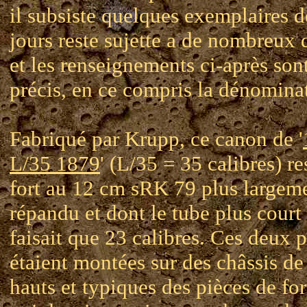
il subsiste quelques exemplaires d
jours reste sujette a de nombreux 
et les renseignements ci-après son
précis, en ce compris la dénomina
Fabriqué par Krupp, ce canon de '
L/35 1879
' (L/35 = 35 calibres) r
fort au 12 cm sRK 79 plus largem
répandu et dont le tube plus court
faisait que 23 calibres. Ces deux 
étaient montées sur des châssis de
hauts et typiques des pièces de for