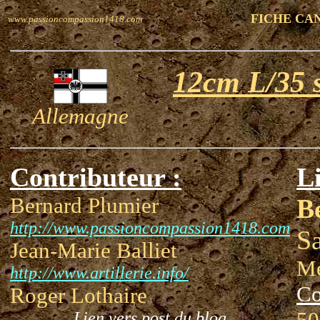
FICHE CA
www.passioncompassion1418.com
12cm L/35 
Allemagne
Contributeur :
Li
Bernard Plumier
B
http://www.passioncompassion1418.com
Sa
Jean-Marie Balliet
Mé
http://www.artillerie.info/
Co
Roger Lothaire
50
Lien vers post du blog