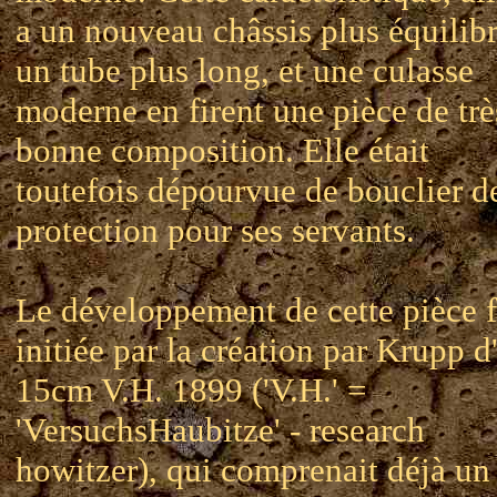
a un nouveau châssis plus équilibr
un tube plus long, et une culasse
moderne en firent une pièce de trè
bonne composition. Elle était
toutefois dépourvue de bouclier d
protection pour ses servants.
Le développement de cette pièce f
initiée par la création par Krupp d
15cm V.H. 1899 ('V.H.' =
'VersuchsHaubitze' - research
howitzer), qui comprenait déjà un