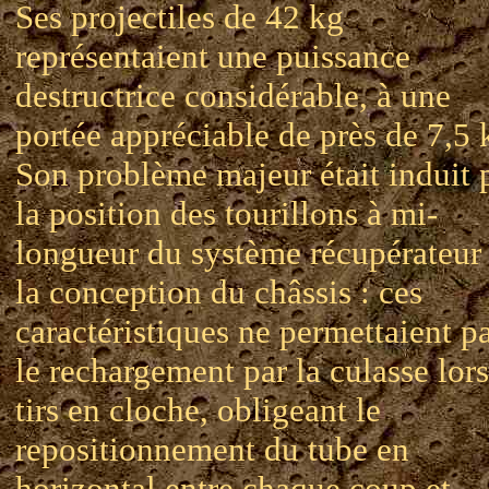
Ses projectiles de 42 kg
représentaient une puissance
destructrice considérable, à une
portée appréciable de près de 7,5
Son problème majeur était induit 
la position des tourillons à mi-
longueur du système récupérateur 
la conception du châssis : ces
caractéristiques ne permettaient p
le rechargement par la culasse lor
tirs en cloche, obligeant le
repositionnement du tube en
horizontal entre chaque coup et