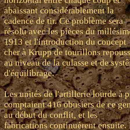
abaissant considérablement la
cadence de tir. Ce problème sera
résolu avec les pièces du millésim
1913 et l'introduction du concept
cher à Krupp de tourillons repous
au niveau de la culasse et de syst
d'équilibrage.
Les unités de l'artillerie lourde à 
comptaient 416 obusiers de ce ge
au début du conflit, et les
fabrications continuèrent ensuite.