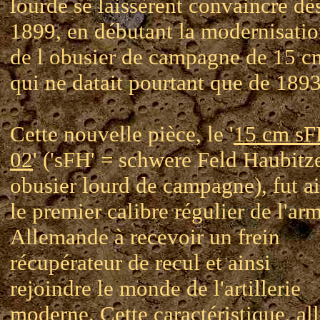
lourde se laissèrent convaincre dè
1899, en débutant la modernisati
de l obusier de campagne de 15 c
qui ne datait pourtant que de 1893
Cette nouvelle pièce, le '
15 cm s
02
' ('sFH' = schwere Feld Haubitz
obusier lourd de campagne), fut ai
le premier calibre régulier de l'ar
Allemande à recevoir un frein
récupérateur de recul et ainsi
rejoindre le monde de l'artillerie
moderne. Cette caractéristique, all