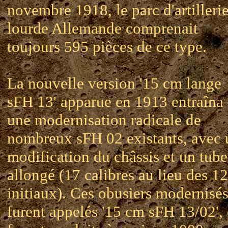
novembre 1918, le parc d'artilleri
lourde Allemande comprenait
toujours 595 pièces de ce type.
La nouvelle version '15 cm lange
sFH 13' apparue en 1913 entraîna
une modernisation radicale de
nombreux sFH 02 existants, avec 
modification du châssis et un tube
allongé (17 calibres au lieu des 12
initiaux). Ces obusiers modernisé
furent appelés '15 cm sFH 13/02', 