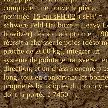
compte, et une nouvelle pièce,
nommée '
15 cm sFH 02
' ('sFH' =
schwere Feld Haubitze = Heavy fi
howitzer) dès son adoption en 190
réussit à abaisser le poids (désorm
proche de 2000 kg), intégrer un
système de pointage transversal e
direction, et un chassis encore plu
long, tout en conservant les bonn
propriétés balistiques du prototyp
dont la portée à 7450 m.