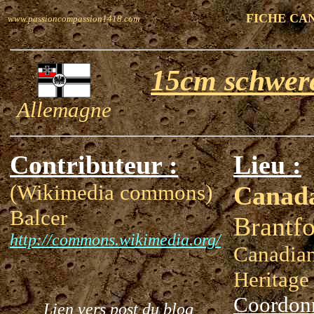
FICHE CA
www.passioncompassion1418.com
15cm schwere
Allemagne
Contributeur :
Lieu :
(Wikimedia commons)
Canad
Balcer
Brantf
http://commons.wikimedia.org/
Canadian
Heritag
Coordon
Lien vers post du blog