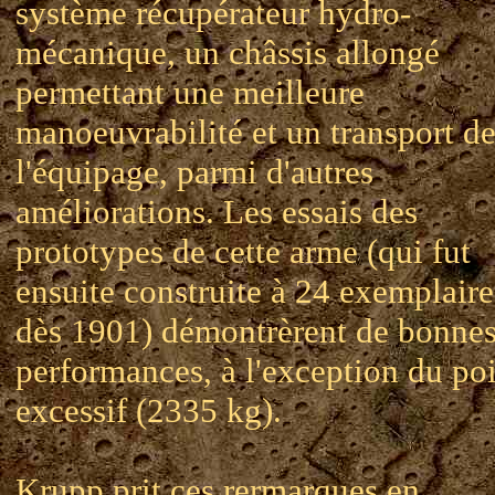
système récupérateur hydro-
mécanique, un châssis allongé
permettant une meilleure
manoeuvrabilité et un transport d
l'équipage, parmi d'autres
améliorations. Les essais des
prototypes de cette arme (qui fut
ensuite construite à 24 exemplaire
dès 1901) démontrèrent de bonne
performances, à l'exception du po
excessif (2335 kg).
Krupp prit ces rermarques en