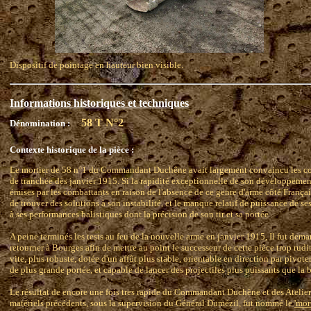
Dispositif de pointage en hauteur bien visible.
Informations historiques et techniques
58 T N°2
Dénomination :
Contexte historique de la pièce :
Le mortier de 58 n°1 du Commandant Duchêne avait largement convaincu les com
de tranchée dès janvier 1915. Si la rapidité exceptionnelle de son développement
émises par les combattants en raison de l'absence de ce genre d'arme côté Français,
de trouver des solutions à son instabilité, et le manque relatif de puissance de s
à ses performances balistiques dont la précision de son tir et sa portée
A peine terminés les tests au feu de la nouvelle arme en janvier 1915, Il fut 
retourner à Bourges afin de mettre au point le successeur de cette pièce trop rudi
vite, plus robuste, dotée d'un affût plus stable, orientable en direction par pivo
de plus grande portée, et capable de lancer des projectiles plus puissants que 
Le résultat de encore une fois tres rapide du Commandant Duchêne et des Atelier
matériels précédents, sous la supervision du Général Dumézil, fut nommé le
'mor