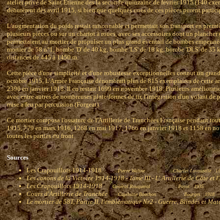
atelier privé de Saint Etienne des la seconde quinzaine de février 1915 (140 exe
débutèrent dès avril 1915, si bien que quelques unes de ces pièces purent particip
L'augmentation du poids restait raisonnable et permettait son transport en prem
plusieurs pièces ou sur un chariot à roues, avec ses accessoires dont un plancher
permettaient au mortier de propulser un plus grand éventail de bombes empenné
mortier de 58 n°1, bombe 'D' de 40 kg, bombe 'LS' de 18 kg, bombe 'DLS' de 35 kg
distances de 445 à 1450 m.
Cette pièce d'une simplicité et d'une robustesse exceptionnelles connut un gran
octobre 1915, L'Armée Française dénombrait plus de 815 exemplaires de cette a
2396 en janvier 1918. Il en restait 1699 en novembre 1918. Plusieurs amélioratio
avec entre autres de nombreuses plate-formes de tir, l'intégration d'un volant de 
mise a feu par percussion (Forgeat).
Ce mortier composa l'ossature de l'Artillerie de Tranchées Française pendant tout
1915, 779 en mars 1916, 1268 en mai 1917, 1766 en janvier 1918 et 1158 en nove
toutes les parties du front.
Sources
Les Crapouillots 1914-1918
Pierre Waline
Charles Lavauzelle 1
Les canons de la Victoire 1914-1918 - Tome III - L' Artillerie de Côte et 
Les Crapouillots 1914-1918
Général Rouquerol
Payot 1935
Cours d'Artillerie de Tranchée
Capitaine Bouchon
Bourges 1918
Le mortier de 58T, Partie II, l'emblématiqur Nr2 - Guerre, Blindés et Mat