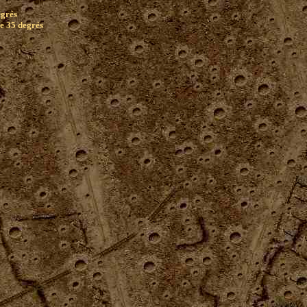
egrés
e 35 degrés