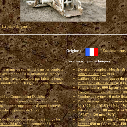
La pièce de gauche.
Origine :
( Etablissement
Caractéristiques techniques :
battants de son utilité dans les combats
Descriptif complet :
Mortier de 
 avait répondu à la situation d'urgence
Année du design :
1915
 elle n'avait toutefois pas laissé le temps
Calibre :
58.00 mm (queue du p
es munitions de 16 kg, ni des améliorations
Poids en position de tir :
410 kg
Poids à tracter :
600 kg sur voit
Longueur tube en calibres :
8.0
demandé au Commandant Duchêne de
Nombre de rayures :
0 (tube liss
mentaire : la nouvelle version vint très
Poids du projectile :
plusieurs b
tement contre une plaque d'appui incurvée,
kg') / 20 kg ('ALS') / 19 kg ('W
la bombe empennée de 16 kg.
Vitesse initiale :
80 m/s ('A' et '
('ALS') / 129 m/s ('WD')
s de Bourges qui avaient déjà conçu les
Cadence de tir :
1 coup / 2 min 
tier de 58 n°2'
, et fut commandé à un
Portee :
650 m ('A' et 'B') / 450