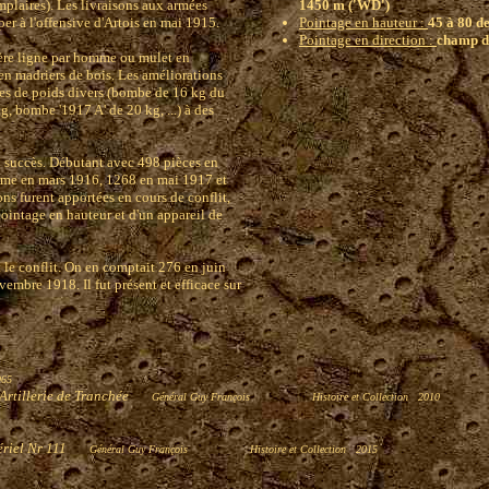
mplaires). Les livraisons aux armées
1450 m ('WD')
er à l'offensive d'Artois en mai 1915.
Pointage en hauteur :
45 à 80 d
Pointage en direction :
champ d
ière ligne par homme ou mulet en
 en madriers de bois. Les améliorations
es de poids divers (bombe de 16 kg du
, bombe '1917 A' de 20 kg, ...) à des
d succès. Débutant avec 498 pièces en
rme en mars 1916, 1268 en mai 1917 et
ns furent apportées en cours de conflit,
pointage en hauteur et d'un appareil de
 le conflit. On en comptait 276 en juin
mbre 1918. Il fut présent et efficace sur
965
l'Artillerie de Tranchée
Général Guy François
Histoire et Collection 2010
ériel Nr 111
Général Guy François
Histoire et Collection 2015