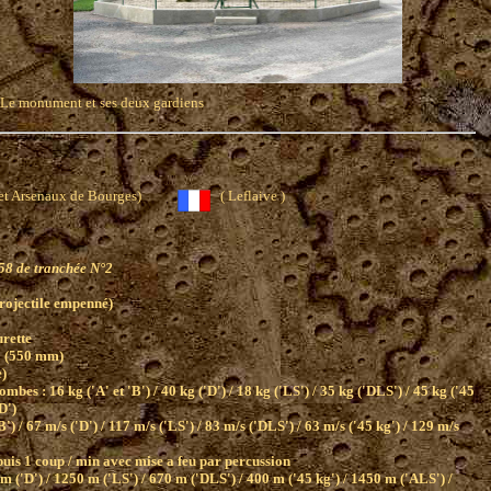
Le monument et ses deux gardiens
s et Arsenaux de Bourges)
( Leflaive )
58 de tranchée N°2
rojectile empenné)
urette
0 (550 mm)
e)
ombes : 16 kg ('A' et 'B') / 40 kg ('D') / 18 kg ('LS') / 35 kg ('DLS') / 45 kg ('45
D')
B') / 67 m/s ('D') / 117 m/s ('LS') / 83 m/s ('DLS') / 63 m/s ('45 kg') / 129 m/s
puis 1 coup / min avec mise a feu par percussion
 m ('D') / 1250 m ('LS') / 670 m ('DLS') / 400 m ('45 kg') / 1450 m ('ALS') /