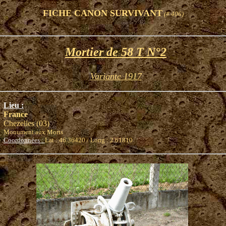
FICHE CANON SURVIVANT
(# 406)
Mortier de 58 T N°2
Variante 1917
Lieu :
France
Chezelles (03)
Monument aux Morts
Coordonnées :
Lat : 46.36420 / Long : 2.61810