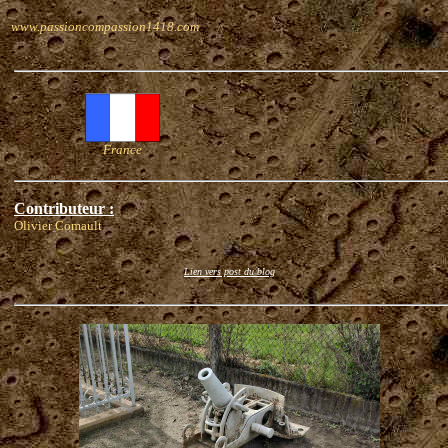
www.passioncompassion1418.com
France
Contributeur :
Olivier Comault
Lien vers post du blog