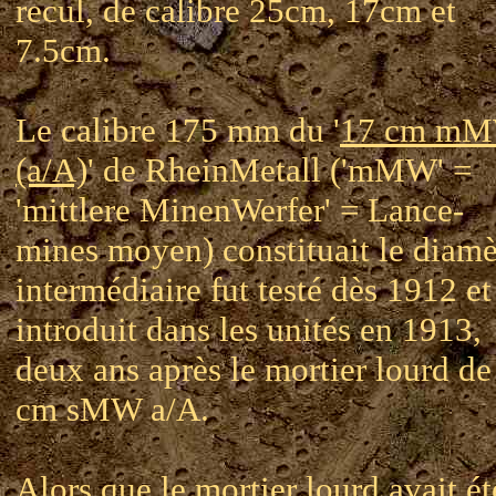
recul, de calibre 25cm, 17cm et
7.5cm.
Le calibre 175 mm du '
17 cm m
(a/A)
' de RheinMetall ('mMW' =
'mittlere MinenWerfer' = Lance-
mines moyen) constituait le diamè
intermédiaire fut testé dès 1912 et
introduit dans les unités en 1913,
deux ans après le mortier lourd de
cm sMW a/A.
Alors que le mortier lourd avait ét