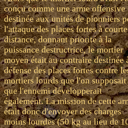
conçu comme une arme offensive
destinée aux unités de pionniers p
l'attaque des places fortes à courte
distance, donnant priorité à la
puissance destructrice, le mortier
moyen était au contraire destinée 
défense des places fortes contre le
mortiers lourds que l'on supposait
que l'ennemi développerait
également. La mission de cette a
était donc d'envoyer des charges
moins lourdes (50 kg au lieu de 1