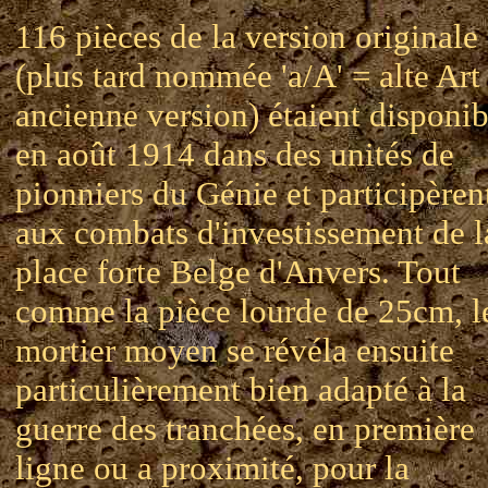
116 pièces de la version originale
(plus tard nommée 'a/A' = alte Art
ancienne version) étaient disponib
en août 1914 dans des unités de
pionniers du Génie et participèren
aux combats d'investissement de l
place forte Belge d'Anvers. Tout
comme la pièce lourde de 25cm, l
mortier moyen se révéla ensuite
particulièrement bien adapté à la
guerre des tranchées, en première
ligne ou a proximité, pour la