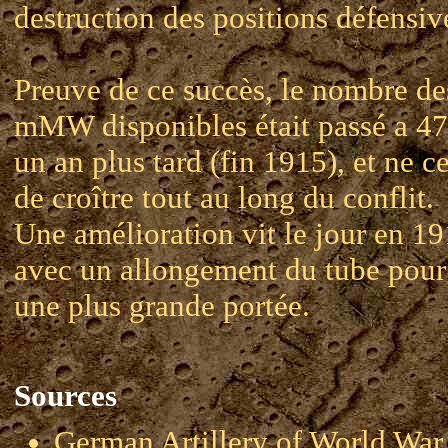
destruction des positions défensiv
Preuve de ce succès, le nombre de
mMW disponibles était passé a 4
un an plus tard (fin 1915), et ne c
de croître tout au long du conflit.
Une amélioration vit le jour en 1
avec un allongement du tube pour
une plus grande portée.
Sources
German Artillery of World 