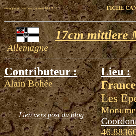
FICHE CA
www.passioncompassion1418.com
17cm mittlere 
Allemagne
Contributeur :
Lieu :
Alain Bohée
France
Les Epe
Monumen
Lien vers post du blog
Coordon
46.88360