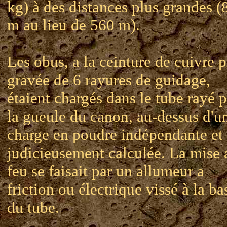
kg) à des distances plus grandes (
m au lieu de 560 m).
Les obus, a la ceinture de cuivre p
gravée de 6 rayures de guidage,
étaient chargés dans le tube rayé p
la gueule du canon, au-dessus d'u
charge en poudre indépendante et
judicieusement calculée. La mise 
feu se faisait par un allumeur a
friction ou électrique vissé à la ba
du tube.