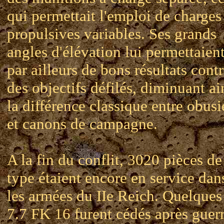
qui permettait l'emploi de charges
propulsives variables. Ses grands
angles d'élévation lui permettaien
par ailleurs de bons résultats cont
des objectifs défilés, diminuant ai
la différence classique entre obusi
et canons de campagne.
A la fin du conflit, 3020 pièces de
type étaient encore en service dan
les armées du IIe Reich. Quelques
7.7 FK 16 furent cédés après guerr