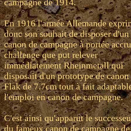
campagne de 1914.
En 1916 l'armée Allemande expri
donc son souhait de disposer d'un
canon de campagne à portée accru
challenge que put relever
immédiatement Rheinmetall qui
disposait d'un prototype de canon
Flak de 7.7cm tout à fait adaptabl
l'emploi en canon de campagne.
C'est ainsi qu'apparut le successeu
du fameux canon de campagne de