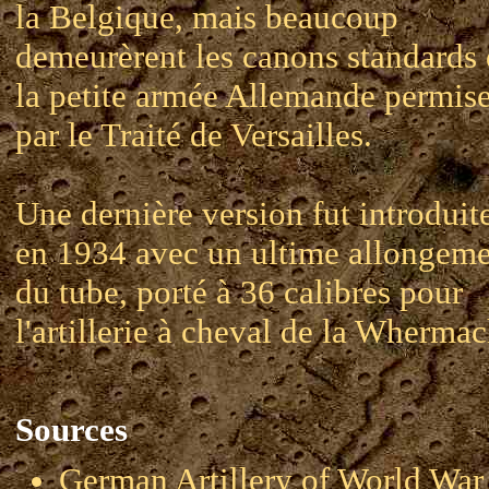
la Belgique, mais beaucoup
demeurèrent les canons standards
la petite armée Allemande permis
par le Traité de Versailles.
Une dernière version fut introduit
en 1934 avec un ultime allongem
du tube, porté à 36 calibres pour
l'artillerie à cheval de la Whermac
Sources
German Artillery of World 