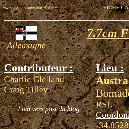
FICHE C
www.passioncompassion1418.com
7.7cm F
Allemagne
Contributeur :
Lieu :
Charlie Clelland
Austra
Craig Tilley
Bomad
RSL
Lien vers post du blog
Coordon
-34.8528