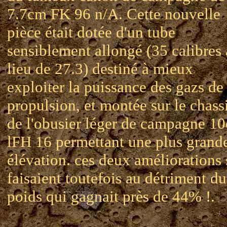
7.7cm FK 96 n/A. Cette nouvelle
pièce était dotée d'un tube
sensiblement allongé (35 calibres
lieu de 27.3) destiné à mieux
exploiter la puissance des gazs de
propulsion, et montée sur le chass
de l'obusier léger de campagne 1
lFH 16 permettant une plus grand
élévation. ces deux améliorations 
faisaient toutefois au détriment du
poids qui gagnait près de 44% !.