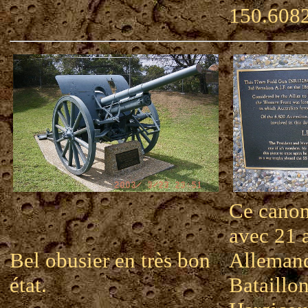
150.608
Ce canon
avec 21 a
Bel obusier en très bon
Allemand
état.
Bataillon