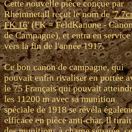
Cette nouvelle pièce conçue par
Rheinmetall reçut le nom de '
7.7
FK 16
' (FK = FeldKanone - Cano
de Campagne), et entra en service
vers la fin de l'année 1917.
Ce bon canon de campagne, qui
pouvait enfin rivaliser en portée a
le 75 Français qui pouvait atteind
les 11200 m avec sa munition
spéciale de 1918 se révéla égalem
efficace en pièce anti-char. Il tirait
des munitions à charge séparée, c