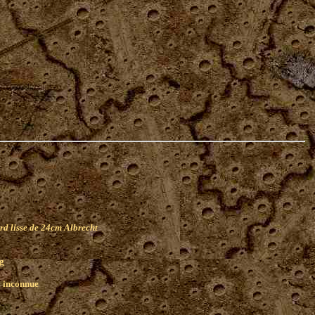
rd lisse de 24cm Albrecht
g
0 inconnue