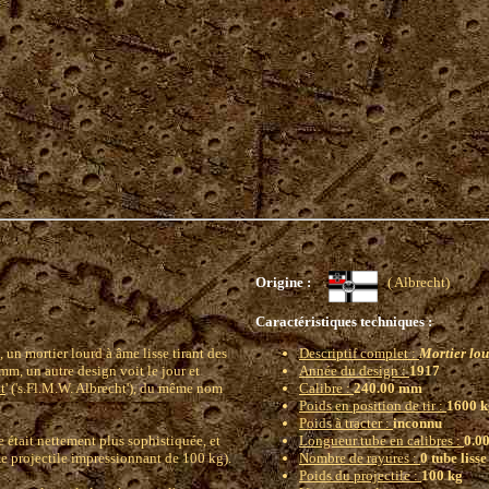
Origine :
( Albrecht)
Caractéristiques techniques :
, un mortier lourd à âme lisse tirant des
Descriptif complet :
Mortier lou
m, un autre design voit le jour et
Année du design :
1917
t
' ('s.Fl.M.W. Albrecht'), du même nom
Calibre :
240.00 mm
Poids en position de tir :
1600 k
Poids à tracter :
inconnu
tait nettement plus sophistiquée, et
Longueur tube en calibres :
0.0
e projectile impressionnant de 100 kg).
Nombre de rayures :
0 tube lisse
Poids du projectile :
100 kg