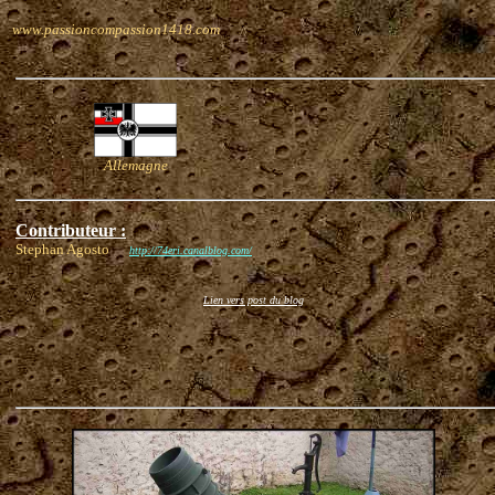
www.passioncompassion1418.com
Allemagne
Contributeur :
Stephan Agosto
http://74eri.canalblog.com/
Lien vers post du blog