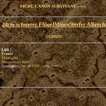
FICHE CANON SURVIVANT
(# 498)
24cm schwerer FlügelMinenWerfer Albrech
incomplet
Lieu :
France
Lèves (28)
Monument aux Morts
Coordonnées :
Lat : 48.47000 / Long : 1.48110