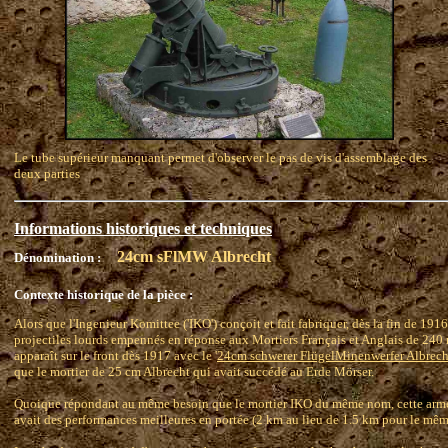
Le tube supérieur manquant permet d'observer le pas de vis d'assemblage des
deux parties
Informations historiques et techniques
24cm sFlMW Albrecht
Dénomination :
Contexte historique de la pièce :
Alors que l'Ingenieur Komittee ('IKO') conçoit et fait fabriquer, dès la fin de 1916
projectiles lourds empennés en réponse aux Mortiers Français et Anglais de 240 m
apparaît sur le front dès 1917 avec le '
24cm schwerer FlügelMinenwerfer Albrech
que le mortier de 25 cm Albrecht qui avait succédé au Erde Mörser.
Quoique répondant au même besoin que le mortier IKO du même nom, cette arme é
avait des performances meilleures en portée (2 km au lieu de 1.5 km pour le mêm