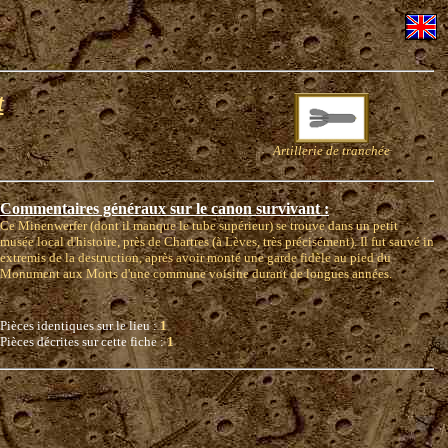
t
Artillerie de tranchée
Commentaires généraux sur le canon survivant :
Ce Minenwerfer (dont il manque le tube supérieur) se trouve dans un petit
musée local d'histoire, près de Chartres (à Lèves, très précisément). Il fut sauvé in
extremis de la destruction, après avoir monté une garde fidèle au pied du
Monument aux Morts d'une commune voisine durant de longues années.
Pièces identiques sur le lieu :
1
Pièces décrites sur cette fiche :
1