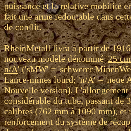
puissance et la relative mobilité e
fait une arme redoutable dans cet
de conflit.
RheinMetall livra à partir de 191
nouveau modèle dénommé '
25 c
n/A
' ('sMW' = 'schwerer MinenWer
Lance-mines lourd; 'n/A' = 'neue A
Nouvelle version). L'allongement
considérable du tube, passant de 3
calibres (762 mm à 1090 mm), et 
renforcement du système de récup