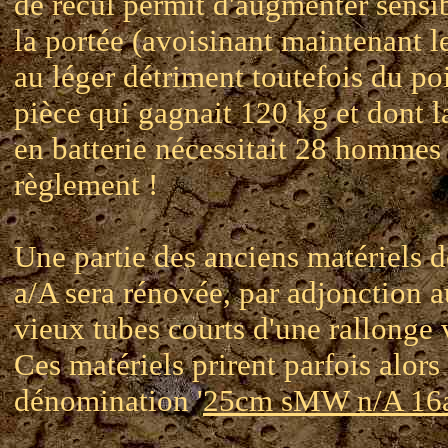
de recul permit d'augmenter sens
la portée (avoisinant maintenant l
au léger détriment toutefois du po
pièce qui gagnait 120 kg et dont l
en batterie nécessitait 28 hommes 
règlement !
Une partie des anciens matériels d
a/A sera rénovée, par adjonction 
vieux tubes courts d'une rallonge 
Ces matériels prirent parfois alors 
dénomination '
25cm sMW n/A 16