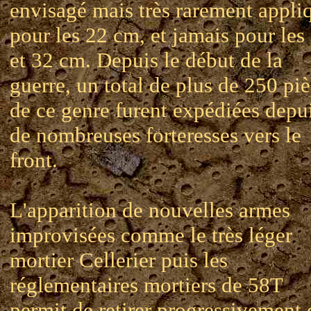
envisagé mais très rarement appli
pour les 22 cm, et jamais pour les
et 32 cm. Depuis le début de la
guerre, un total de plus de 250 pi
de ce genre furent expédiées depu
de nombreuses forteresses vers le
front.
L'apparition de nouvelles armes
improvisées comme le très léger
mortier Cellerier puis les
réglementaires mortiers de 58T
permit de retirer progressivement