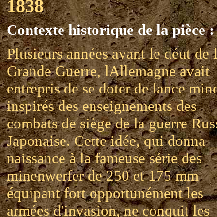
1838
Contexte historique de la pièce :
Plusieurs années avant le déut de 
Grande Guerre, lAllemagne avait
entrepris de se doter de lance min
inspirés des enseignements des
combats de siège de la guerre Rus
Japonaise. Cette idée, qui donna
naissance à la fameuse série des
minenwerfer de 250 et 175 mm
équipant fort opportunément les
armées d'invasion, ne conquit les