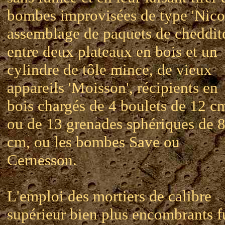
bombes improvisées de type 'Nicol
assemblage de paquets de cheddit
entre deux plateaux en bois et un
cylindre de tôle mince, de vieux
appareils 'Moisson', récipients en
bois chargés de 4 boulets de 12 c
ou de 13 grenades sphériques de 8
cm, ou les bombes Save ou
Cernesson.
L'emploi des mortiers de calibre
supérieur bien plus encombrants f