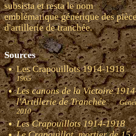
subsista et resta le nom
emblématique générique des pièc
d'artillerie de tranchée.
Sources
Les Crapouillots 1914-191
1965
Les canons de la Victoire 1914-
l'Artillerie de Tranchée
Génér
2010
Les Crapouillots 1914-1918
G
Le Crapouillot, mortier de 15 