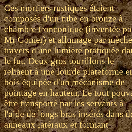
Ces mortiers rustiques étaient
composés d'un tube en bronze à
chambre tronconique (inventée pa
Mr Gomer) et allumage par mèche
travers d'une lumière pratiquée da
le fut. Deux gros tourillons le
reliaent à une lourde plateforme e
bois équipée d'un mécanisme de
pointage en hauteur. Le tout pouv
être transporté par les servants à
l'aide de longs bras insérés dans d
anneaux latéraux et formant