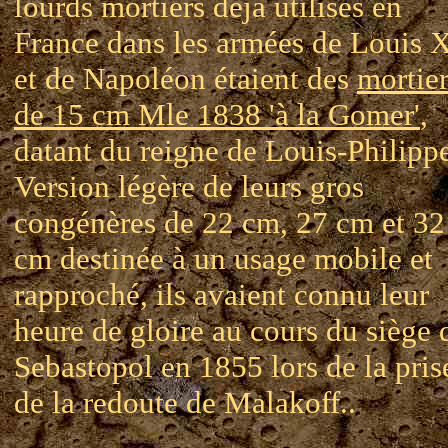
lourds mortiers déjà utilisés en
France dans les armées de Louis 
et de Napoléon étaient des
mortier
de 15 cm Mle 1838 'à la Gomer'
,
datant du reigne de Louis-Philipp
Version légère de leurs gros
congénères de 22 cm, 27 cm et 32
cm destinée à un usage mobile et
rapproché, ils avaient connu leur
heure de gloire au cours du siège 
Sebastopol en 1855 lors de la pris
de la redoute de Malakoff..