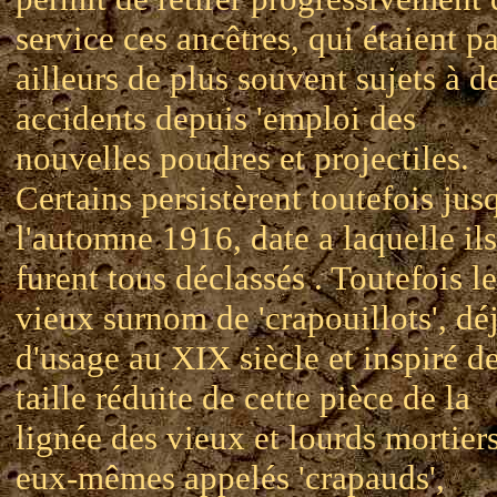
service ces ancêtres, qui étaient pa
ailleurs de plus souvent sujets à d
accidents depuis 'emploi des
nouvelles poudres et projectiles.
Certains persistèrent toutefois jus
l'automne 1916, date a laquelle ils
furent tous déclassés . Toutefois l
vieux surnom de 'crapouillots', dé
d'usage au XIX siècle et inspiré de
taille réduite de cette pièce de la
lignée des vieux et lourds mortier
eux-mêmes appelés 'crapauds',