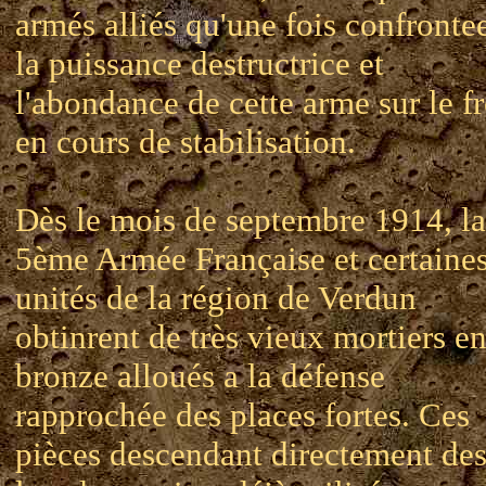
armés alliés qu'une fois confronte
la puissance destructrice et
l'abondance de cette arme sur le f
en cours de stabilisation.
Dès le mois de septembre 1914, la
5ème Armée Française et certaine
unités de la région de Verdun
obtinrent de très vieux mortiers e
bronze alloués a la défense
rapprochée des places fortes. Ces
pièces descendant directement de