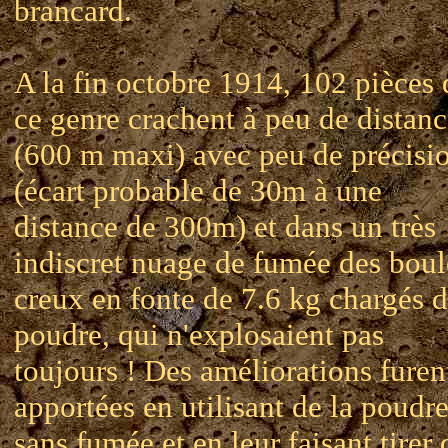
brancard.
A la fin octobre 1914, 102 pièces 
ce genre crachent à peu de distan
(600 m maxi) avec peu de précisi
(écart probable de 30m à une
distance de 300m) et dans un très
indiscret nuage de fumée des boul
creux en fonte de 7.6 kg chargés 
poudre, qui n'explosaient pas
toujours ! Des améliorations furen
apportées en utilisant de la poudr
sans fumée et en leur faisant tirer 