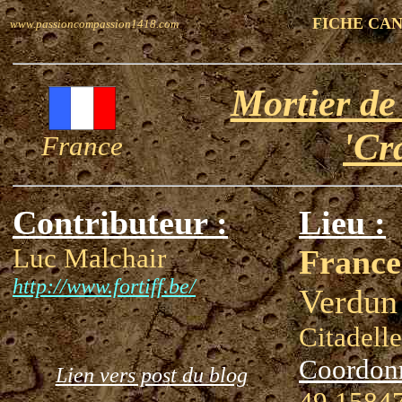
FICHE CA
www.passioncompassion1418.com
Mortier de
'Cr
France
Contributeur :
Lieu :
Luc Malchair
France
http://www.fortiff.be/
Verdun
Citadelle
Coordon
Lien vers post du blog
49.15847