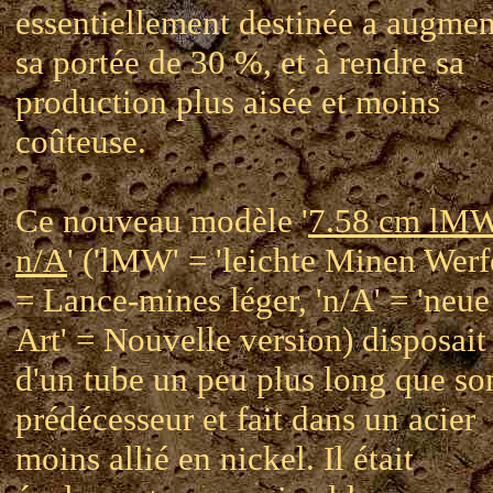
essentiellement destinée a augmen
sa portée de 30 %, et à rendre sa
production plus aisée et moins
coûteuse.
Ce nouveau modèle '
7.58 cm lM
n/A
' ('lMW' = 'leichte Minen Werf
= Lance-mines léger, 'n/A' = 'neue
Art' = Nouvelle version) disposait
d'un tube un peu plus long que so
prédécesseur et fait dans un acier
moins allié en nickel. Il était