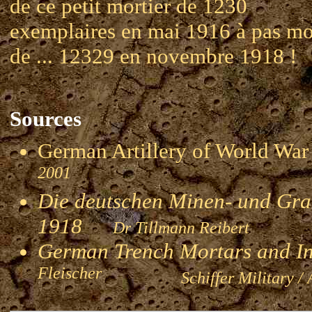
de ce petit mortier de 1230
exemplaires en mai 1916 à pas mo
de ... 12329 en novembre 1918 !
Sources
German Artillery of World 
2001
Die deutschen Minen- und Gran
1918
Dr Tillmann Reibert
German Trench Mortars and I
Fleischer
Schiffer Military / 