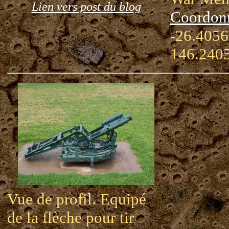
Lien vers post du blog
Coordon
-26.4056
146.240
Vue de profil. Equipé
de la flèche pour tir