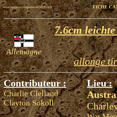
FICHE CA
www.passioncompassion1418.com
7.6cm leicht
Allemagne
allonge ti
Contributeur :
Lieu :
Charlie Clelland
Austra
Clayton Sokoll
Charle
War Mem