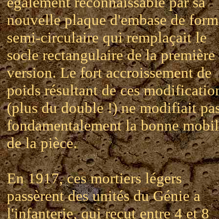
également reconnaissable par sa
nouvelle plaque d'embase de form
semi-circulaire qui remplaçait le
socle rectangulaire de la première
version. Le fort accroissement de
poids résultant de ces modificatio
(plus du double !) ne modifiait pa
fondamentalement la bonne mobil
de la pièce.
En 1917, ces mortiers légers
passèrent des unités du Génie a
l'infanterie, qui reçut entre 4 et 8