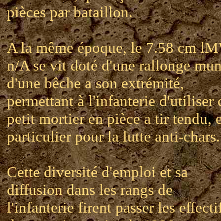
pièces par bataillon.
A la même époque, le 7.58 cm l
n/A se vit doté d'une rallonge mun
d'une bêche a son extrémité,
permettant à l'infanterie d'utiliser 
petit mortier en pièce a tir tendu, 
particulier pour la lutte anti-chars.
Cette diversité d'emploi et sa
diffusion dans les rangs de
l'infanterie firent passer les effecti