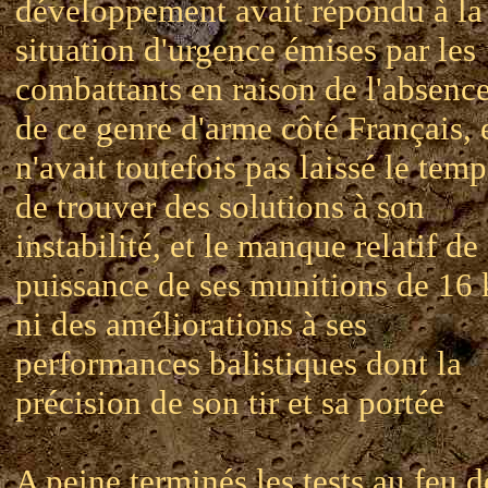
développement avait répondu à la
situation d'urgence émises par les
combattants en raison de l'absenc
de ce genre d'arme côté Français, 
n'avait toutefois pas laissé le temp
de trouver des solutions à son
instabilité, et le manque relatif de
puissance de ses munitions de 16 
ni des améliorations à ses
performances balistiques dont la
précision de son tir et sa portée
A peine terminés les tests au feu d