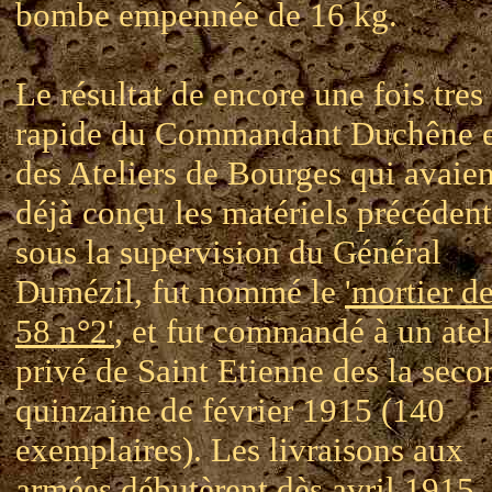
bombe empennée de 16 kg.
Le résultat de encore une fois tres
rapide du Commandant Duchêne e
des Ateliers de Bourges qui avaien
déjà conçu les matériels précédent
sous la supervision du Général
Dumézil, fut nommé le
'mortier d
58 n°2'
, et fut commandé à un atel
privé de Saint Etienne des la seco
quinzaine de février 1915 (140
exemplaires). Les livraisons aux
armées débutèrent dès avril 1915, 