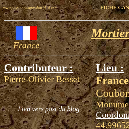
FICHE CA
www.passioncompassion1418.com
Mortier
France
Contributeur :
Lieu :
Pierre-Olivier Besset
France
Coubon
Monumen
Lien vers post du blog
Coordon
44.99652