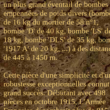
un plus grand éventail de bombes
empennées de poids divers (bomb
de 16 kg du mortier de 58 n°1,
bombe 'D' de 40 kg, bombe 'LS' d
18 kg, bombe 'DLS' de 35 kg, bo
'1917 A' de 20 kg, ...) à des distan
de 445 à 1450 m.
Cette pièce d'une simplicité et d'u
robustesse exceptionnelles connut
grand succès. Débutant avec 498
pièces en octobre 1915, L'Armée