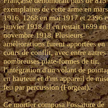
Française dénombrait plus de 815
exemplaires de cette arme en mars
1916, 1268 en mai 1917 et 2396 
janvier 1918. Il en restait 1699 en
novembre 1918. Plusieurs
améliorations furent apportées en
cours de conflit, avec entre autres
nombreuses plate-formes de tir,
l'intégration d'un volant de point
en hauteur et d'un appareil de mis
feu par percussion (Forgeat).
Ce mortier composa l'ossature de