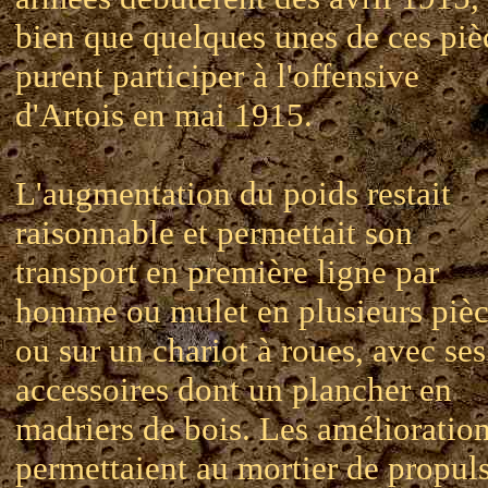
bien que quelques unes de ces piè
purent participer à l'offensive
d'Artois en mai 1915.
L'augmentation du poids restait
raisonnable et permettait son
transport en première ligne par
homme ou mulet en plusieurs pièc
ou sur un chariot à roues, avec ses
accessoires dont un plancher en
madriers de bois. Les amélioratio
permettaient au mortier de propul