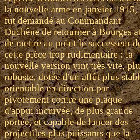
la nouvelle arme en janvier 1915, 
fut demandé au Commandant
Duchêne de retourner à Bourges a
de mettre au point le successeur d
cette pièce trop rudimentaire : la
nouvelle version vint très vite, pl
robuste, dotée d'un affût plus stabl
orientable en direction par
pivotement contre une plaque
d'appui incurvée, de plus grande
portée, et capable de lancer des
projectiles plus puissants que la