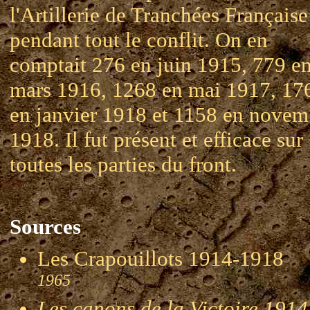
l'Artillerie de Tranchées Française
pendant tout le conflit. On en
comptait 276 en juin 1915, 779 e
mars 1916, 1268 en mai 1917, 17
en janvier 1918 et 1158 en novem
1918. Il fut présent et efficace sur
toutes les parties du front.
Sources
Les Crapouillots 1914-191
1965
Les canons de la Victoire 1914-