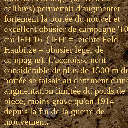
calibres) permettait d'augmenter
fortement la portée du nouvel et
excellent obusier de campagne '1
cm lFH 16' ('lFH' = leichte Feld
Haubitze = obusier léger de
campagne). L'accroissement
considérable de plus de 1500 m de
portée se faisait au détriment d'un
augmentation limitée du poids de 
pièce, moins grave qu'en 1914
depuis la fin de la guerre de
mouvement.