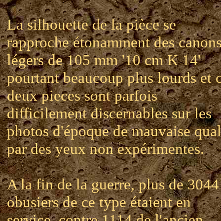
La silhouette de la pièce se
rapproche étonamment des canon
légers de 105 mm '10 cm K 14'
pourtant beaucoup plus lourds et 
deux pieces sont parfois
difficilement discernables sur les
photos d'époque de mauvaise qual
par des yeux non expérimentes.
A la fin de la guerre, plus de 3044
obusiers de ce type étaient en
service, contre 1114 de l'ancien