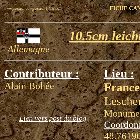
FICHE CA
www.passioncompassion1418.com
10.5cm leich
Allemagne
Contributeur :
Lieu :
Alain Bohée
France
Lescher
Monumen
Lien vers post du blog
Coordon
48.76190