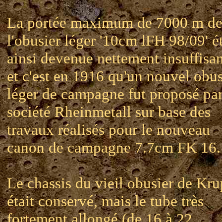
La portée maximum de 7000 m d
l'obusier léger '10cm lFH 98/09' ét
ainsi devenue nettement insuffisan
et c'est en 1916 qu'un nouvel obus
léger de campagne fut proposé par
société Rheinmetall sur base des
travaux réalisés pour le nouveau
canon de campagne 7.7cm FK 16.
Le chassis du vieil obusier de Kr
était conservé, mais le tube très
fortement allongé (de 16 à 22