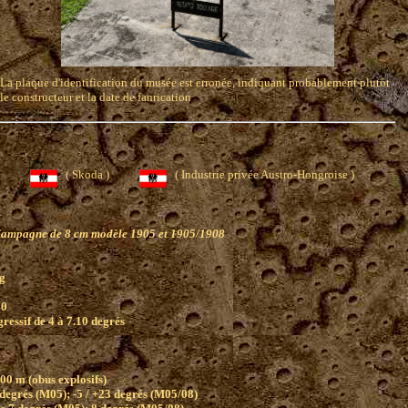
La plaque d'identification du musée est erronée, indiquant probablement plutôt
le constructeur et la date de fanrication
état)
( Skoda )
( Industrie privée Austro-Hongroise )
ampagne de 8 cm modèle 1905 et 1905/1908
g
00
ressif de 4 à 7.10 degrés
00 m (obus explosifs)
 degrés (M05); -5 / +23 degrés (M05/08)