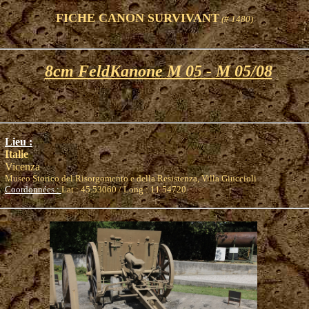
FICHE CANON SURVIVANT
(# 1480)
8cm FeldKanone M 05 - M 05/08
Lieu :
Italie
Vicenza
Museo Storico del Risorgomento e della Resistenza, Villa Giuccioli
Coordonnées :
Lat : 45.53060 / Long : 11.54720