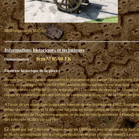
M05 original ou M05/08
Informations historiques et techniques
8cm M 05/08 FK
Dénomination :
Contexte historique de la pièce :
Pressée par l'usure de son matériel et le réarmement des nations Européennes, l
canon de campagne de 8 cm M1899 obsolète dès sa naissance car non doté de lien
Consciente de ce problème, elle testa dès 1901 le canon de campagne Allemand '
toutes les caractéristiques des pièces de campagne à tir rapide de la nouvelle gén
A l'issue de ces essais concluants une batterie de test fut créée en 1902. Toutefois
même ses armements, et la décision fut prise en même temps de lancer une comm
pièce profitant de l'expérience acquise, et de payer anticipativement à Ehrardt de
des concepts étudiés sur sa pièce.
Le canon qui sortit de cette longue étude en 1905 était majoritairement le fruit d
et Skoda qui explorait ces techniques modernes depuis plusieurs années. Le can