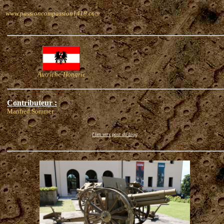
www.passioncompassion1418.com
Autriche-Hongrie
Contributeur :
Manfred Sommer
Lien vers post du blog