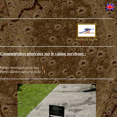
Artillerie légère
Commentaires généraux sur le canon survivant :
Pièces identiques sur le lieu :
1
Pièces décrites sur cette fiche :
1