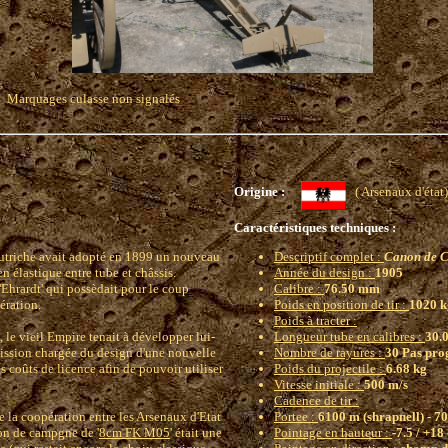
Marquages culasse non signalés
Origine :
( Arsenaux d'
Caractéristiques techniques :
'Autriche avait adopté en 1899 un nouveau
Descriptif complet :
Canon de C
 élastique entre tube et châssis.
Année du design :
1905
Ehrardt' qui possèdait pour le coup
Calibre :
76.50 mm
ération.
Poids en position de tir :
1020 k
Poids à tracter :
, le vieil Empire tenait à développer lui-
Longueur tube en calibres :
30.
ission chargée du design d'une nouvelle
Nombre de rayures :
30 Pas prog
s coûts de licence afin de pouvoir utiliser
Poids du projectile :
6.68 kg
Vitesse initiale :
500 m/s
Cadence de tir :
e la coopération entre les Arsenaux d'Etat
Portee :
6100 m (shrapnell) - 70
on de campgne de '
8cm FK M05
' était une
Pointage en hauteur :
-7.5 / +18