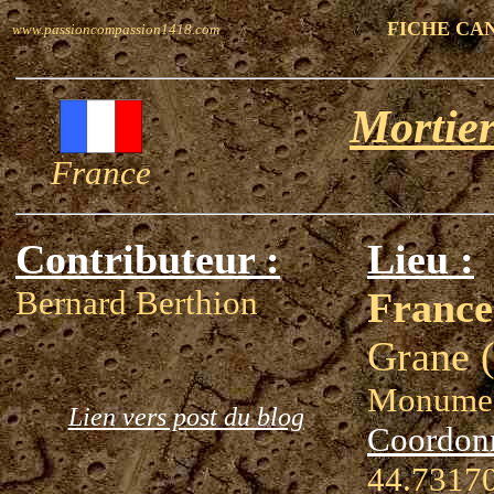
FICHE CA
www.passioncompassion1418.com
Mortier
France
Contributeur :
Lieu :
Bernard Berthion
France
Grane 
Monumen
Lien vers post du blog
Coordon
44.73170