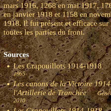
mars 1916, 1268 en mai 1917, 17
en janvier 1918 et 1158 en novem
1918. Il fut présent et efficace sur
toutes les parties du front.
Sources
Les Crapouillots 1914-191
1965
Les canons de la Victoire 1914-
l'Artillerie de Tranchée
Génér
2010
Les Crapouillots 1914-1918