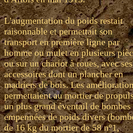
L'augmentation du poids restait
raisonnable et permettait son
transport en première ligne par
homme ou mulet en plusieurs pièc
ou sur un chariot à roues, avec ses
accessoires dont un plancher en
madriers de bois. Les amélioratio
permettaient au mortier de propul
un plus grand éventail de bombes
empennées de poids divers (bomb
de 16 kg du mortier de 58 n°1,