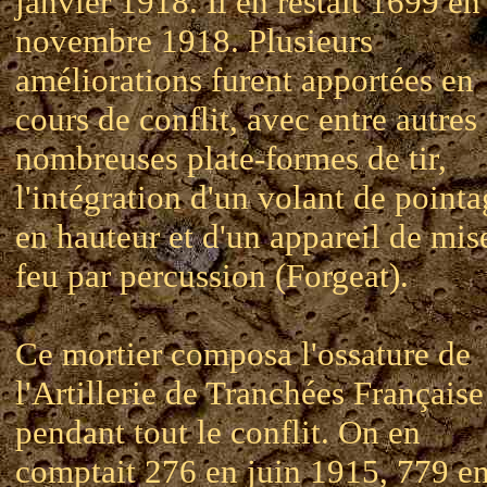
janvier 1918. Il en restait 1699 en
novembre 1918. Plusieurs
améliorations furent apportées en
cours de conflit, avec entre autres
nombreuses plate-formes de tir,
l'intégration d'un volant de point
en hauteur et d'un appareil de mis
feu par percussion (Forgeat).
Ce mortier composa l'ossature de
l'Artillerie de Tranchées Française
pendant tout le conflit. On en
comptait 276 en juin 1915, 779 e