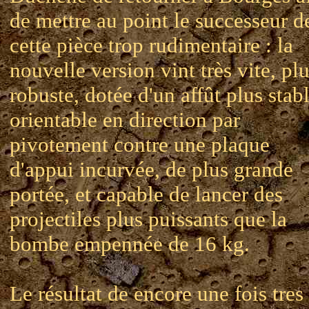
de mettre au point le successeur d
cette pièce trop rudimentaire : la
nouvelle version vint très vite, pl
robuste, dotée d'un affût plus stabl
orientable en direction par
pivotement contre une plaque
d'appui incurvée, de plus grande
portée, et capable de lancer des
projectiles plus puissants que la
bombe empennée de 16 kg.
Le résultat de encore une fois tres