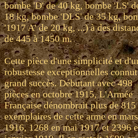
bombe 'D' de 40 kg, bombe 'LS' d
18 kg, bombe 'DLS' de 35 kg, bo
'1917 A' de 20 kg, ...) à des distan
de 445 à 1450 m.
Cette pièce d'une simplicité et d'u
robustesse exceptionnelles connut
grand succès. Débutant avec 498
pièces en octobre 1915, L'Armée
Française dénombrait plus de 815
exemplaires de cette arme en mars
1916, 1268 en mai 1917 et 2396 