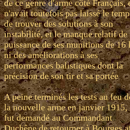
de ce genre d'arme côté Français, 
n'avait toutefois pas laissé le temp
de trouver des solutions à son
instabilité, et le manque relatif de
puissance de ses munitions de 16 
ni des améliorations à ses
performances balistiques dont la
précision de son tir et sa portée
A peine terminés les tests au feu d
la nouvelle arme en janvier 1915, 
fut demandé au Commandant
Duchêne de retourner à Bourges a