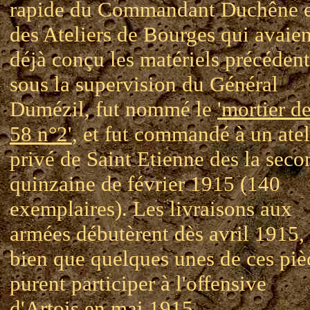
rapide du Commandant Duchêne e
des Ateliers de Bourges qui avaien
déjà conçu les matériels précédent
sous la supervision du Général
Dumézil, fut nommé le
'mortier d
58 n°2'
, et fut commandé à un atel
privé de Saint Etienne des la seco
quinzaine de février 1915 (140
exemplaires). Les livraisons aux
armées débutèrent dès avril 1915, 
bien que quelques unes de ces piè
purent participer à l'offensive
d'Artois en mai 1915.