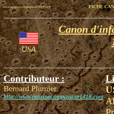
FICHE CA
www.passioncompassion1418.com
Canon d'inf
USA
Contributeur :
Li
Bernard Plumier
U
http://www.passioncompassion1418.com
A
P