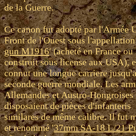
de la Guerre.
Ce canon fut adopté par l'Armée U
Front de l'Ouest sous l'appellation 
gun M1916
' (acheté en France ou
construit sous license aux USA), e
connut une longue carriere jusqu'a
seconde guerre mondiale. Les arm
Allemandes et Austro-Hongroises
disposaient de pièces d'infanteris
similares de même calibre. Il fut 
et renommé '
37mm SA-18 L/21 P