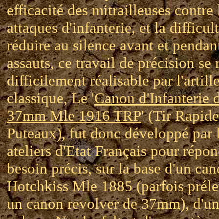
efficacité des mitrailleuses contre 
attaques d'infanterie, et la difficul
réduire au silence avant et pendant
assauts, ce travail de précision se 
difficilement réalisable par l'artill
classique, Le '
Canon d'Infanterie 
37mm Mle 1916 TRP
' (Tir Rapide
Puteaux), fut donc développé par 
ateliers d'Etat Français pour répon
besoin précis, sur la base d'un ca
Hotchkiss Mle 1885 (parfois préle
un canon revolver de 37mm), d'u