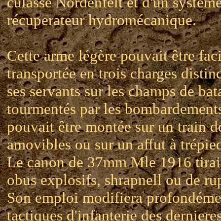
culasse Nordenfelt et d'un systèm
récuperateur hydromécanique.
Cette arme légère pouvait être fac
transportée en trois charges distin
ses servants sur les champs de bata
tourmentés par les bombardements
pouvait être montée sur un train d
amovibles ou sur un affut à trépie
Le canon de 37mm Mle 1916 tirai
obus explosifs, shrapnell ou de ru
Son emploi modifiera profondéme
tactiques d'infanterie des derniere