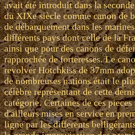
avait été introduit dans la second
du XIXe siècle comme canon de b
de débarquement dans les marines
différents pays dont celle de la Fr
ainsi que pour des canons de défe
rapprochée de forteresses. Le can
revolver Hotchkiss de 37mm adop
de nombreuses nations était le plu
célèbre représentant de cette derni
catégorie. Certaines de ces pieces 
d'ailleurs mises en service en pre
ligne par les differents belligérant