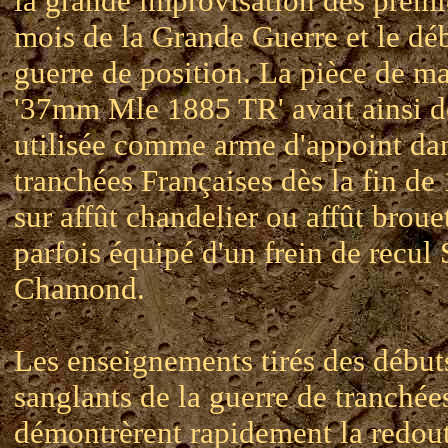
la grande improvisation des premi
mois de la Grande Guerre et le déb
guerre de position. La pièce de m
'37mm Mle 1885 TR' avait ainsi d
utilisée comme arme d'appoint dan
tranchées Françaises dès la fin de
sur affût chandelier ou affût brouet
parfois équipé d'un frein de recul 
Chamond.
Les enseignements tirés des début
sanglants de la guerre de tranchée
démontrèrent rapidement la redou