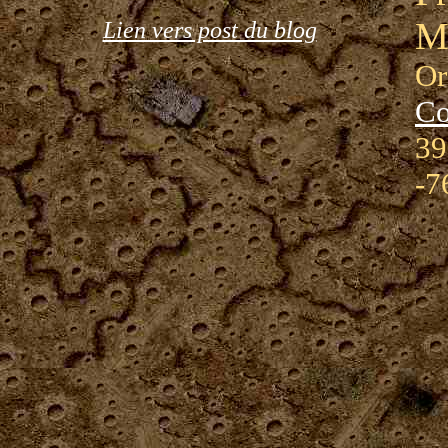
M
Lien vers post du blog
Or
Co
39
-7