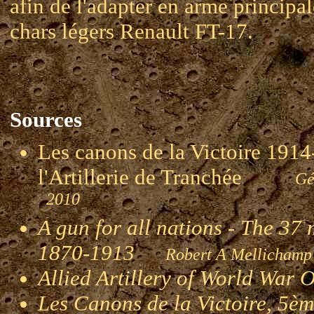
afin de l'adapter en arme principal
chars légers Renault FT-17.
Sources
Les canons de la Victoire 1914-
l'Artillerie de Tranchée
Gén
2010
A gun for all nations - The 3
1870-1913
Robert A Melli
Allied Artillery of World War
Les Canons de la Victoire, 5èm