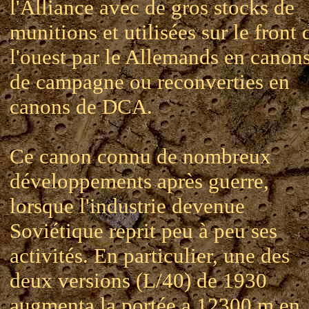
l'Alliance avec de gros stocks de
munitions et utilisées sur le front 
l'ouest par le Allemands en canon
de campagne ou reconverties en
canons de DCA.
Ce canon connu de nombreux
développements après guerre,
lorsque l'industrie devenue
Soviétique reprit peu à peu ses
activités. En particulier, une des
deux versions (L/40) de 1930
augmenta la portée a 12300 m en