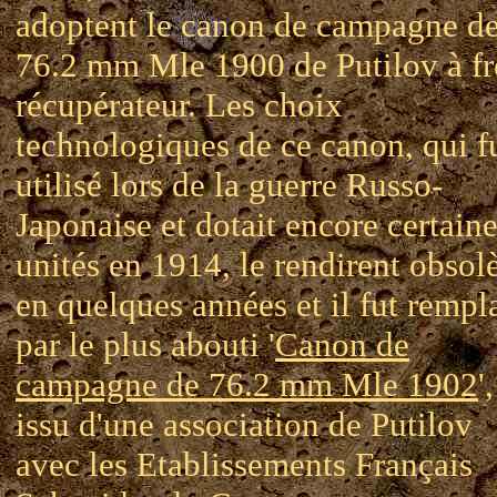
adoptent le canon de campagne d
76.2 mm Mle 1900 de Putilov à fr
récupérateur. Les choix
technologiques de ce canon, qui f
utilisé lors de la guerre Russo-
Japonaise et dotait encore certain
unités en 1914, le rendirent obsol
en quelques années et il fut rempl
par le plus abouti '
Canon de
campagne de 76.2 mm Mle 1902
',
issu d'une association de Putilov
avec les Etablissements Français