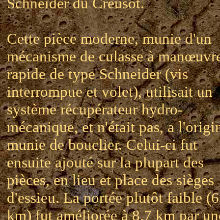
Schneider du Creusot.
Cette pièce moderne, munie d'un
mécanisme de culasse à manœuvr
rapide de type Schneider (vis
interrompue et volet), utilisait un
système récupérateur hydro-
mécanique, et n'était pas, a l'origi
munie de bouclier. Celui-ci fut
ensuite ajouté sur la plupart des
pièces, en lieu et place des sièges
d'essieu. La portée plutôt faible (6
km) fut améliorée à 8,7 km par un