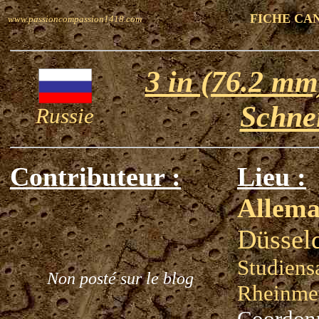
FICHE CA
www.passioncompassion1418.com
3 in (76.2 mm
Schnei
Russie
Contributeur :
Lieu :
Allem
Düssel
Studien
Non posté sur le blog
Rheinmet
Coordon