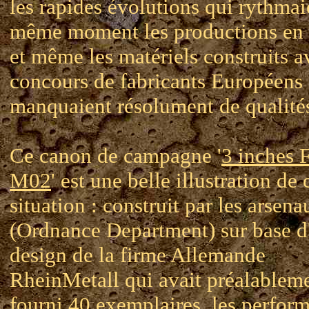
les rapides évolutions qui rythmai
même moment les productions en
et même les matériels construits a
concours de fabricants Européens
manquaient résolument de qualité
Ce canon de campagne '
3 inches 
M02
' est une belle illustration de 
situation : construit par les arsen
(Ordnance Department) sur base d
design de la firme Allemande
RheinMetall qui avait préalablem
fourni 40 exemplaires, les perfor