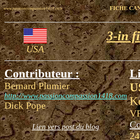
FICHE CA
www.passioncompassion1418.com
3-in 
USA
Contributeur :
Li
Bernard Plumier
U
http://www.passioncompassion1418.com
K
Dick Pope
VF
Co
Lien vers post du blog
24