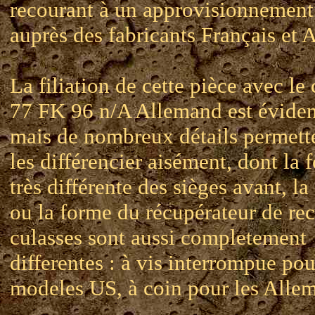
recourant à un approvisionnement
auprès des fabricants Français et 
La filiation de cette pièce avec le
77 FK 96 n/A Allemand est éviden
mais de nombreux détails permett
les différencier aisément, dont la 
très différente des sièges avant, la
ou la forme du récupérateur de rec
culasses sont aussi completement
differentes : à vis interrompue pou
modeles US, à coin pour les Alle