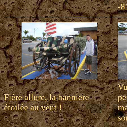
-8
Vu
Fière allure, la banniere
pe
étoilée au vent !
ma
so