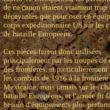
de ce canon étaient vraiment trop
décevantes que pour oser en équip
corps expéditionnaire US sur les
de bataille Européens.
Ces pièces furent donc utilisées
principalement par les troupes de
des frontières, et particulièrement
les combats de 1916 à la frontière
Mexicaine, mais jamais sur les c
bataille Européens, et l'armée fit f
besoin d'équipements plus perfor