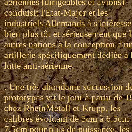
aériennes (dirigeables et avions)
conduisit l'Etat-Major et les
industriels Allemands à s'intéresse
bien plus tôt et sérieusement que l
autres nations à la conception d'u
artillerie spécifiquement dédiée à 
lutte anti-aérienne.
. Une très abondante succession d
prototypes vit le jour à partir de 
chez RheinMetall et Krupp, les
calibres évoluant de 5cm à 6.5cm 
7.5cm pour plus de puissance, les