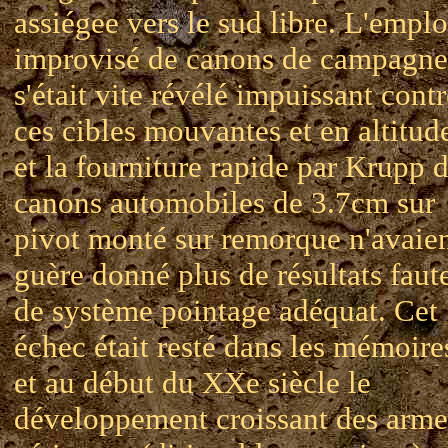
assiégee vers le sud libre. L'emplo
improvisé de canons de campagne
s'était vite révélé impuissant contr
ces cibles mouvantes et en altitud
et la fourniture rapide par Krupp 
canons automobiles de 3.7cm sur
pivot monté sur remorque n'avaie
guère donné plus de résultats faut
de système pointage adéquat. Cet
échec était resté dans les mémoire
et au début du XXe siècle le
développement croissant des arme