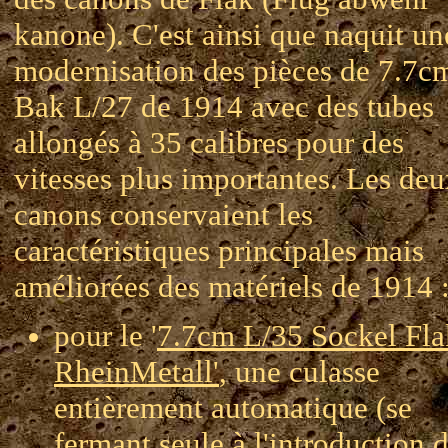
kanone). C'est ainsi que naquit un
modernisation des pièces de 7.7c
Bak L/27 de 1914 avec des tubes
allongés à 35 calibres pour des
vitesses plus importantes. Les de
canons conservaient les
caractéristiques principales mais
améliorées des matériels de 1914 
pour le '
7.7cm L/35 Sockel Fla
RheinMetall'
, une culasse
entièrement automatique (se
fermant seule à l'introduction 