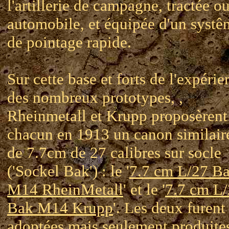
l'artillerie de campagne, tractée o
automobile, et équipée d'un systê
de pointage rapide.
Sur cette base et forts de l'expérie
des nombreux prototypes, ,
Rheinmetall et Krupp proposèrent
chacun en 1913 un canon similair
de 7.7cm de 27 calibres sur socle
('Sockel Bak') : le '
7.7 cm L/27 B
M14 RheinMetall
' et le '
7.7 cm L
Bak M14 Krupp
'. Les deux furent
adoptées mais seulement produite