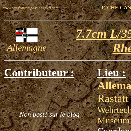
FICHE CA
www.passioncompassion1418.com
7.7cm L/35
Rhe
Allemagne
Contributeur :
Lieu :
Allem
Rastatt
Wehrtech
Non posté sur le blog
Museum
Coordon