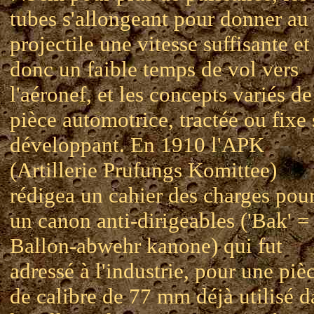
tubes s'allongeant pour donner au
projectile une vitesse suffisante et
donc un faible temps de vol vers
l'aéronef, et les concepts variés de
pièce automotrice, tractée ou fixe 
développant. En 1910 l'APK
(Artillerie Prufungs Komittee)
rédigea un cahier des charges pou
un canon anti-dirigeables ('Bak' =
Ballon-abwehr kanone) qui fut
adressé à l'industrie, pour une piè
de calibre de 77 mm déjà utilisé d