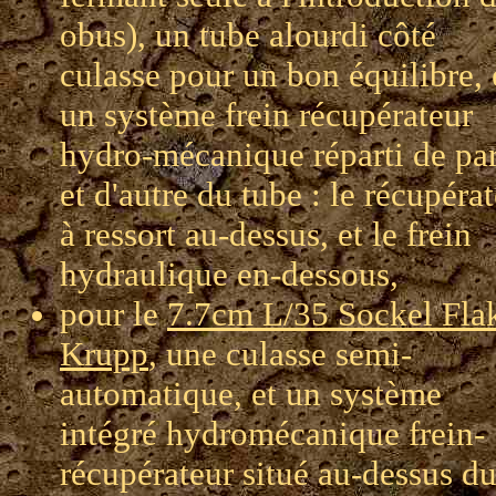
obus), un tube alourdi côté
culasse pour un bon équilibre, 
un système frein récupérateur
hydro-mécanique réparti de par
et d'autre du tube : le récupéra
à ressort au-dessus, et le frein
hydraulique en-dessous,
pour le
7.7cm L/35 Sockel Fla
Krupp
, une culasse semi-
automatique, et un système
intégré hydromécanique frein-
récupérateur situé au-dessus d