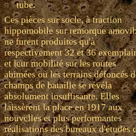
tube.
Ces pièces sur socle, à traction
hippomobile sur remorque amovib
ne furent produites qu'à
respectivement 32 et 36 exemplair
et leur mobilité sur les routes
abimées ou les terrains défoncés d
champs de bataille se révéla
absolument insuffisante. Elles
laissèrent la place en 1917 aux
nouvelles et plus performantes
réalisations des bureaux d'études 