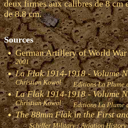
deux firmes aux calibres de 8 cm 
de 8.8 cm.
Sources
German Artillery of World 
2001
La Flak 1914-1918 - Volume 
Christian Kowal
Editions La Plume 
La Flak 1914-1918 - Volume 
Christian Kowal
Editions La Plume 
The 88mm Flak in the First a
Schiffer Military / Aviation Histor