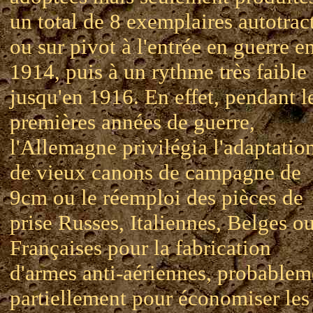
un total de 8 exemplaires autotrac
ou sur pivot à l'entrée en guerre e
1914, puis à un rythme très faible
jusqu'en 1916. En effet, pendant l
premières années de guerre,
l'Allemagne privilégia l'adaptatio
de vieux canons de campagne de
9cm ou le réemploi des pièces de
prise Russes, Italiennes, Belges o
Françaises pour la fabrication
d'armes anti-aériennes, probablem
partiellement pour économiser les