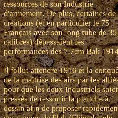
ressources de son Industrie
d'armement. De plus, certaines de
créations (et en particulier le 75
Français avec son long tube de 35
calibres) dépassaient les
performances des 7.7cm Bak 1914
Il fallut attendre 1916 et la conqu
de la maîtrise des airs par les allié
pour que les deux Industriels soie
pressés de ressortir la planche à
dessin afin de proposer rapidemen
des canons de Flak (Flüg abwehr