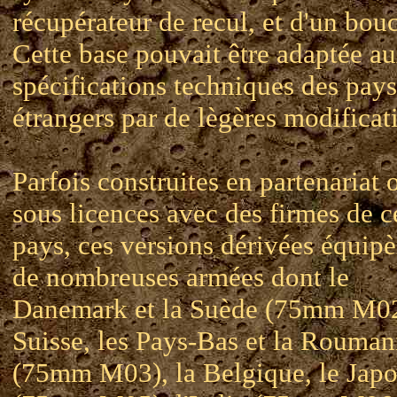
récupérateur de recul, et d'un bouc
Cette base pouvait être adaptée a
spécifications techniques des pays
étrangers par de lègères modificat
Parfois construites en partenariat 
sous licences avec des firmes de c
pays, ces versions dérivées équipè
de nombreuses armées dont le
Danemark et la Suède (75mm M02
Suisse, les Pays-Bas et la Rouman
(75mm M03), la Belgique, le Jap