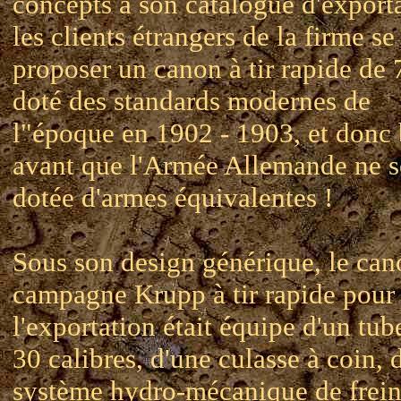
concepts à son catalogue d'exporta
les clients étrangers de la firme se
proposer un canon à tir rapide d
doté des standards modernes de
l"époque en 1902 - 1903, et donc 
avant que l'Armée Allemande ne s
dotée d'armes équivalentes !
Sous son design générique, le can
campagne Krupp à tir rapide pour
l'exportation était équipe d'un tub
30 calibres, d'une culasse à coin, 
système hydro-mécanique de frein