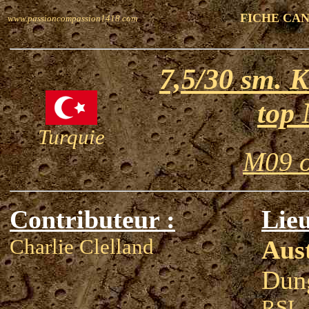
FICHE CA
www.passioncompassion1418.com
7,5/30 sm. K
top
Turquie
M09 o
Contributeur :
Lieu
Charlie Clelland
Aust
Dun
RSL