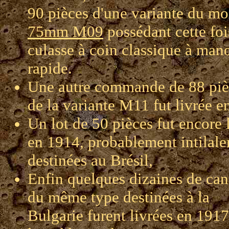
90 pièces d'une variante du mo
75mm M09
possédant cette foi
culasse à coin classique à ma
rapide.
Une autre commande de 88 piè
de la variante M11 fut livrée e
Un lot de 50 pièces fut encore 
en 1914, probablement intilal
destinées au Brésil,
Enfin quelques dizaines de ca
du même type destinées à la
Bulgarie furent livrées en 1917