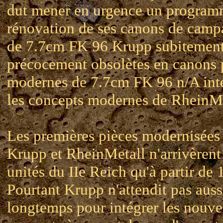
dut mener en urgence un program
rénovation de ses canons de cam
de 7.7cm FK 96 Krupp subitement
précocement obsolètes en canons 
modernes de 7.7cm FK 96 n/A int
les concepts modernes de RheinMe
Les premières pièces modernisées
Krupp et RheinMetall n'arrivèrent
unités du IIe Reich qu'à partir de 
Pourtant Krupp n'attendit pas auss
longtemps pour intégrer les nouv