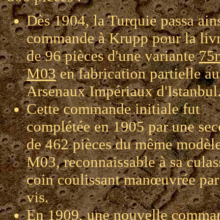
Dès 1904, la Turquie passa ain
commande à Krupp pour la liv
de 96 pièces d'une variante
75
M03
en fabrication partielle a
Arsenaux Impériaux d'Istanbul
Cette commande initiale fut
complétée en 1905 par une se
de 462 pièces du même modèl
M03, reconnaissable à sa culas
coin coulissant manœuvrée par
vis.
En 1909, une nouvelle comma