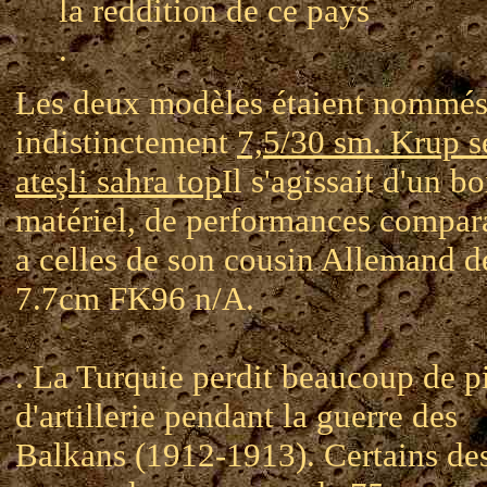
la reddition de ce pays
.
Les deux modèles étaient nommé
indistinctement
7,5/30 sm. Krup s
ateşli sahra top
Il s'agissait d'un b
matériel, de performances compar
a celles de son cousin Allemand d
7.7cm FK96 n/A.
. La Turquie perdit beaucoup de p
d'artillerie pendant la guerre des
Balkans (1912-1913). Certains de