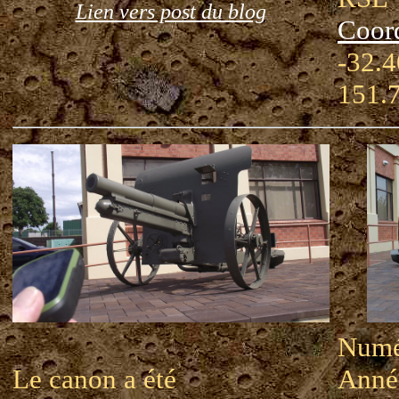
Lien vers post du blog
Coor
-32.4
151.
Numér
Le canon a été
Année