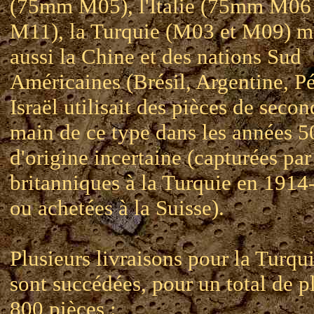
(75mm M05), l'Italie (75mm M06 
M11), la Turquie (M03 et M09) m
aussi la Chine et des nations Sud
Américaines (Brésil, Argentine, Pé
Israël utilisait des pièces de secon
main de ce type dans les années 5
d'origine incertaine (capturées par
britanniques à la Turquie en 1914
ou achetées à la Suisse).
Plusieurs livraisons pour la Turqui
sont succédées, pour un total de p
800 pièces :