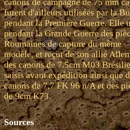
canons de campagne de 75 mm ca
furent d'ailleurs utilisées par la B
pendant la Première Guerre. Elle u
pendant la Grande Guerre des piè
Roumaines de capture du même
modèle, et reçut de son allié All
des canons de 7.5cm M03 Brésili
saisis avant expédition ainsi que 
canons de 7,7 FK 96 n/A et des pi
de 9cm K73.
Sources