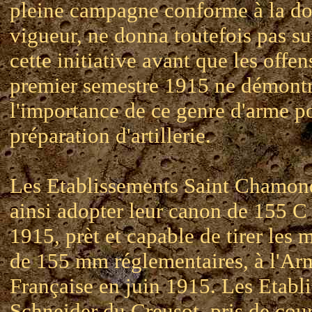
pleine campagne conforme à la do
vigueur, ne donna toutefois pas su
cette initiative avant que les offe
premier semestre 1915 ne démont
l'importance de ce genre d'arme p
préparation d'artillerie.
Les Etablissements Saint Chamon
ainsi adopter leur canon de 155 C
1915, prèt et capable de tirer les 
de 155 mm réglementaires, à l'Ar
Française en juin 1915. Les Etabl
Schneider du Creusot, pris de cour