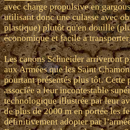
avec charge propulsive en gargous
utilisant donc une culasse avec ob
plastique) plutôt qu'en douille (pl
économique et facile a transporter
Les canons Schneider arriveront p
aux Armées que les Saint Chamon
pourtant présentés plus tôt. Cette 
associée a leur incontestable supér
technologique illustrée par leur a
de plus de 2000 m en portée les fe
définitivement adopter par l’armé