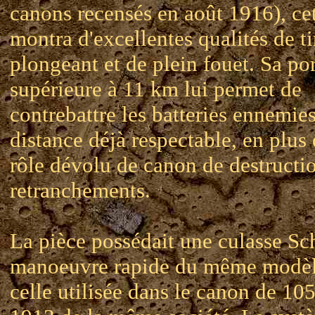
canons recensés en août 1916), cet
montra d'excellentes qualités de ti
plongeant et de plein fouet. Sa po
supérieure à 11 km lui permet de
contrebattre les batteries ennemie
distance déjà respectable, en plus
rôle dévolu de canon de destructi
retranchements.
La pièce possédait une culasse Sc
manoeuvre rapide du même modèl
celle utilisée dans le canon de 10