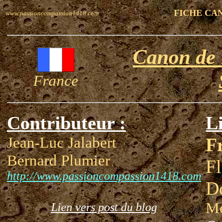
FICHE CA
www.passioncompassion1418.com
Canon de
France
Contributeur :
Li
Jean-Luc Jalabert
F
Bernard Plumier
Fl
http://www.passioncompassion1418.com
D
Mé
Lien vers post du blog