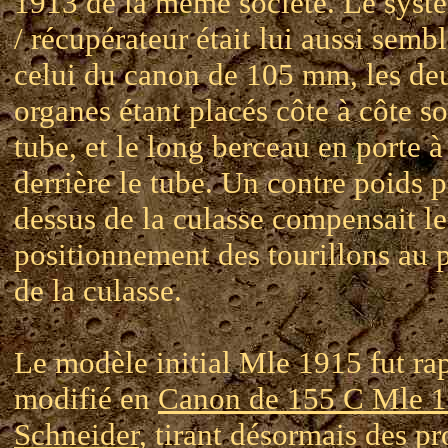
1913 de la même société. Le systè
/ récupérateur était lui aussi semb
celui du canon de 105 mm, les de
organes étant placés côte à côte so
tube, et le long berceau en porte à
derrière le tube. Un contre poids p
dessus de la culasse compensait le
positionnement des tourillons au p
de la culasse.
Le modèle initial Mle 1915 fut r
modifié en
Canon de 155 C Mle 
Schneider
, tirant désormais des pr