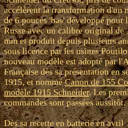
accélèrent la transformation d'un 
de 6 pouces 'bas' développé pour 
Russe avec un calibre original de
mm et produit depuis plusieurs an
sous licence par les usines Poutilo
nouveau modèle est adopté par l'
Française dès sa présentation en 
1915, et nommé
Canon de 155 Co
modèle 1915 Schneider
. Les prem
commandes sont passées aussitôt.
Dès sa recette en batterie en avril