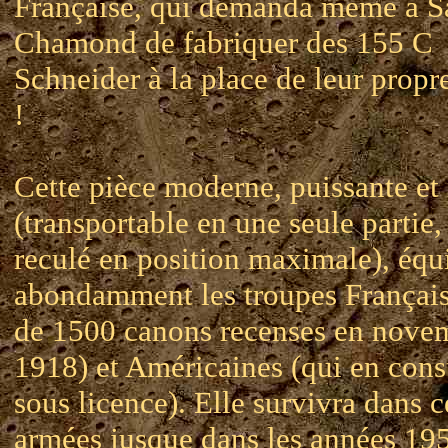
Française, qui demanda même a S
Chamond de fabriquer des 155 C
Schneider à la place de leur prop
!
Cette pièce moderne, puissante et
(transportable en une seule partie
reculé en position maximale), équ
abondamment les troupes Français
de 1500 canons recenses en nove
1918) et Américaines (qui en const
sous licence). Elle survivra dans c
armées jusque dans les années 195