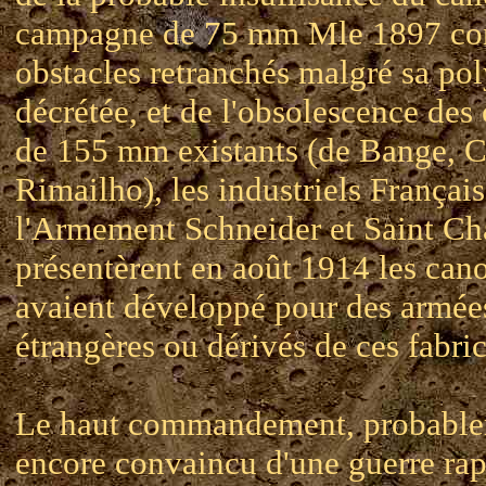
campagne de 75 mm Mle 1897 con
obstacles retranchés malgré sa po
décrétée, et de l'obsolescence des
de 155 mm existants (de Bange, C
Rimailho), les industriels Français
l'Armement Schneider et Saint C
présentèrent en août 1914 les cano
avaient développé pour des armée
étrangères ou dérivés de ces fabric
Le haut commandement, probabl
encore convaincu d'une guerre rap