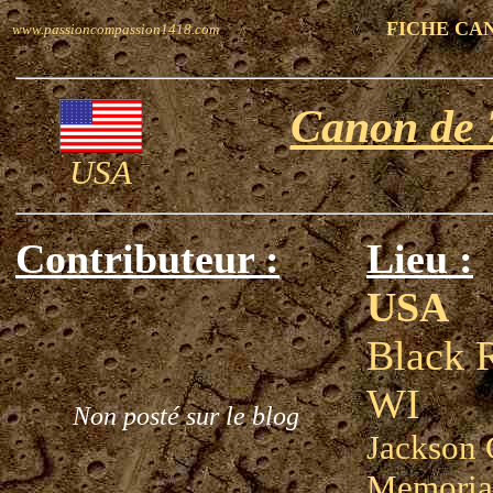
FICHE CA
www.passioncompassion1418.com
Canon de
USA
Contributeur :
Lieu :
USA
Black R
WI
Non posté sur le blog
Jackson
Memoria