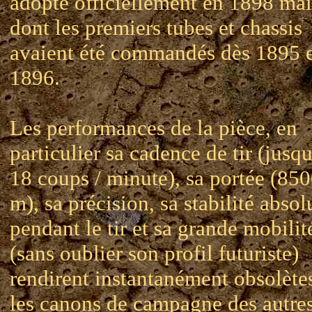
adopté officiellement en 1898 mai
dont les premiers tubes et chassis
avaient été commandés dès 1895 
1896.
Les performances de la pièce, en
particulier sa cadence de tir (jusq
18 coups / minute), sa portée (85
m), sa précision, sa stabilité absol
pendant le tir et sa grande mobilit
(sans oublier son profil futuriste)
rendirent instantanément obsolète
les canons de campagne des autre