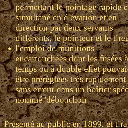
permettant le pointage rapide e
simultané en élévation et en
direction par deux servants
différents, le pointeur et le tire
l'emploi de munitions
encartouchées dont les fusées 
temps ou à double effet pouvai
être préréglées très rapidement 
sans erreur dans un boîtier spéc
nommé 'débouchoir'
Présenté au public en 1899, et tira