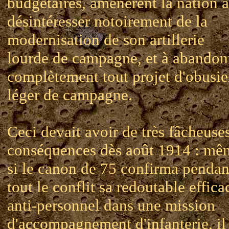
budgétaires, amenèrent la nation à
désintéresser notoirement de la
modernisation de son artillerie
lourde de campagne, et à abandon
complètement tout projet d'obusie
léger de campagne.
Ceci devait avoir de très fâcheuse
conséquences dès août 1914 : mê
si le canon de 75 confirma pendan
tout le conflit sa redoutable effica
anti-personnel dans une mission
d'accompagnement d'infanterie, il