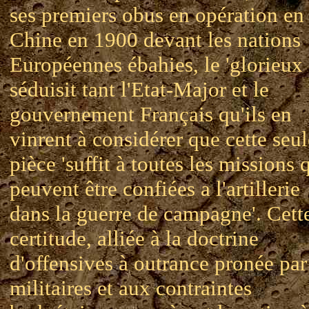
ses premiers obus en opération en
Chine en 1900 devant les nations
Européennes ébahies, le 'glorieux 
séduisit tant l'Etat-Major et le
gouvernement Français qu'ils en
vinrent à considérer que cette seul
pièce 'suffit à toutes les missions 
peuvent être confiées a l'artillerie
dans la guerre de campagne'. Cett
certitude, alliée à la doctrine
d'offensives à outrance pronée par
militaires et aux contraintes