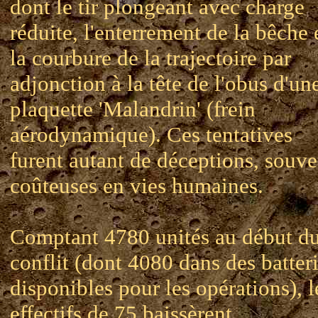
dont le tir plongeant avec charge
réduite, l'enterrement de la bêche 
la courbure de la trajectoire par
adjonction à la tête de l'obus d'un
plaquette 'Malandrin' (frein
aérodynamique). Ces tentatives
furent autant de déceptions, souve
coûteuses en vies humaines.
Comptant 4780 unités au début d
conflit (dont 4080 dans des batter
disponibles pour les opérations), l
effectifs de 75 baissèrent