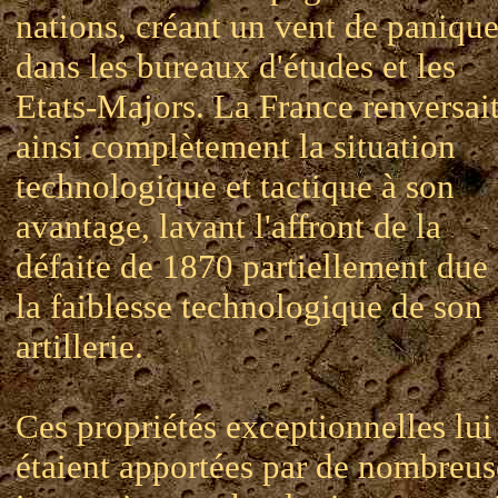
nations, créant un vent de paniqu
dans les bureaux d'études et les
Etats-Majors. La France renversai
ainsi complètement la situation
technologique et tactique à son
avantage, lavant l'affront de la
défaite de 1870 partiellement due
la faiblesse technologique de son
artillerie.
Ces propriétés exceptionnelles lui
étaient apportées par de nombreus