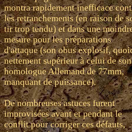
montra rapidement inefficace cont
les retranchements (en raison de s
tir trop tendu) et dans une moindr
mesure pour les préparations
d'attaque (son obus explosif, quo
nettement supérieur à celui de son
homologue Allemand de 77mm,
manquant de puissance).
De nombreuses astuces furent
improvisées avant et pendant le
conflit pour corriger ces défauts,