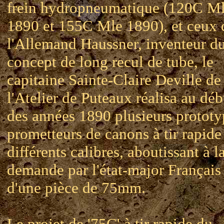
frein hydropneumatique (120C M
1890 et 155C Mle 1890), et ceux 
l'Allemand Haussner, inventeur d
concept de long recul de tube, le
capitaine Sainte-Claire Deville de
l'Atelier de Puteaux réalisa au déb
des années 1890 plusieurs prototy
prometteurs de canons à tir rapide
différents calibres, aboutissant à l
demande par l'état-major Français
d'une pièce de 75mm.
Le projet de '75C' à tir rapide du