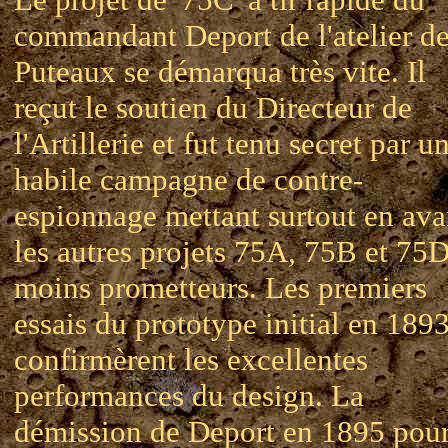
commandant Deport de l'atelier d
Puteaux se démarqua très vite. Il
reçut le soutien du Directeur de
l'Artillerie et fut tenu secret par u
habile campagne de contre-
espionnage mettant surtout en ava
les autres projets 75A, 75B et 75
moins prometteurs. Les premiers
essais du prototype initial en 189
confirmèrent les excellentes
performances du design. La
démission de Deport en 1895 pou