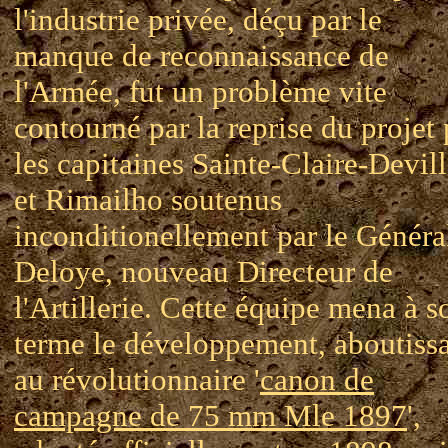
l'industrie privée, déçu par le
manque de reconnaissance de
l'Armée, fut un problème vite
contourné par la reprise du projet 
les capitaines Sainte-Claire-Devil
et Rimailho soutenus
inconditionellement par le Généra
Deloye, nouveau Directeur de
l'Artillerie. Cette équipe mena à s
terme le développement, aboutiss
au révolutionnaire '
canon de
campagne de 75 mm Mle 1897
',