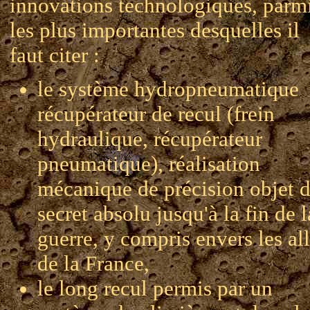
innovations technologiques, parm
les plus importantes desquelles il
faut citer :
le système hydropneumatique
récupérateur de recul (frein
hydraulique, récupérateur
pneumatique), réalisation
mécanique de précision objet d
secret absolu jusqu'à la fin de l
guerre, y compris envers les all
de la France,
le long recul permis par un