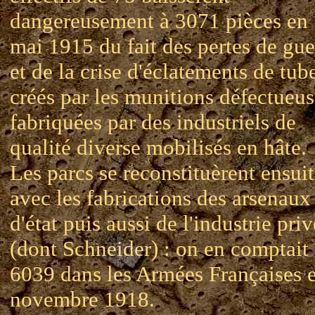
dangereusement à 3071 pièces en
mai 1915 du fait des pertes de gue
et de la crise d'éclatements de tub
créés par les munitions défectueus
fabriquées par des industriels de
qualité diverse mobilisés en hâte.
Les parcs se reconstituèrent ensui
avec les fabrications des arsenaux
d'état puis aussi de l'industrie pri
(dont Schneider) : on en comptait
6039 dans les Armées Françaises 
novembre 1918.