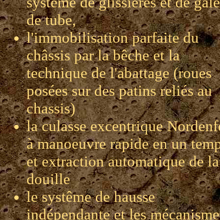
système de glissières et de gale
de tube,
l'immobilisation parfaite du
châssis par la bêche et la
technique de l'abattage (roues
posées sur des patins reliés au
chassis)
la culasse excentrique Nordenf
à manoeuvre rapide en un tem
et extraction automatique de la
douille
le systême de hausse
indépendante et les mécanisme