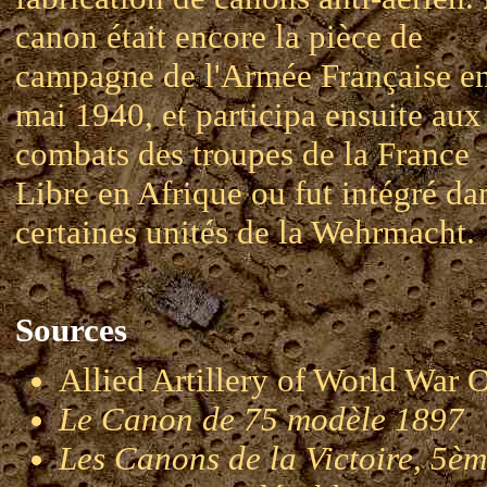
canon était encore la pièce de
campagne de l'Armée Française e
mai 1940, et participa ensuite aux
combats des troupes de la France
Libre en Afrique ou fut intégré da
certaines unités de la Wehrmacht.
Sources
Allied Artillery of World W
Le Canon de 75 modèle 1897
Les Canons de la Victoire, 5èm