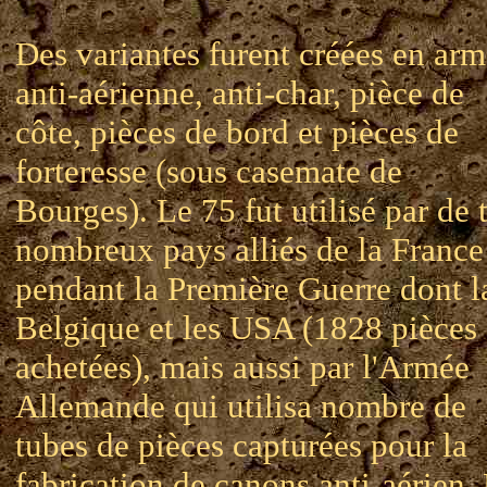
Des variantes furent créées en ar
anti-aérienne, anti-char, pièce de
côte, pièces de bord et pièces de
forteresse (sous casemate de
Bourges). Le 75 fut utilisé par de 
nombreux pays alliés de la France
pendant la Première Guerre dont l
Belgique et les USA (1828 pièces
achetées), mais aussi par l'Armée
Allemande qui utilisa nombre de
tubes de pièces capturées pour la
fabrication de canons anti-aérien.