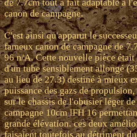
de 7.7cm tout à fait adaptable à l
canon de campagne.
C'est ainsi qu'apparut le successe
fameux canon de campagne de 7
96 n/A. Cette nouvelle pièce était
d'un tube sensiblement allongé (35
au lieu de 27.3) destiné à mieux ex
puissance des gazs de propulsion,
sur le chassis de l'obusier léger de
campagne 10cm lFH 16 permettant
grande élévation. ces deux amélio
faisaient toutefois au détriment d