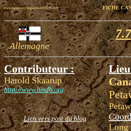
FICHE CA
www.passioncompassion1418.com
7.
Allemagne
Contributeur :
Lieu
Harold Skaarup
Can
http://www.hmdb.org
Pet
Petaw
Coord
Lien vers post du blog
Long 