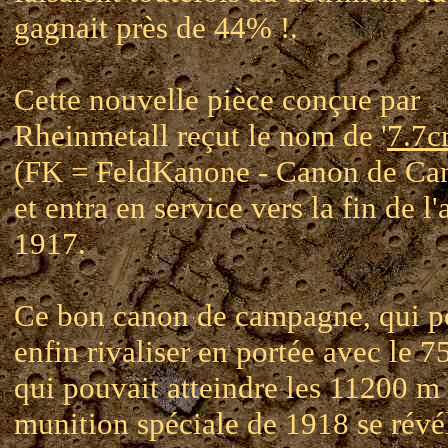
gagnait près de 44% !.
Cette nouvelle pièce conçue par
Rheinmetall reçut le nom de '
7.7c
(FK = FeldKanone - Canon de Ca
et entra en service vers la fin de l
1917.
Ce bon canon de campagne, qui p
enfin rivaliser en portée avec le 7
qui pouvait atteindre les 11200 m
munition spéciale de 1918 se révé