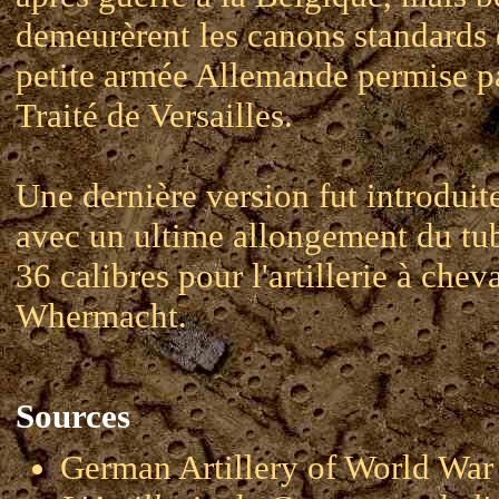
demeurèrent les canons standards 
petite armée Allemande permise pa
Traité de Versailles.
Une dernière version fut introdui
avec un ultime allongement du tub
36 calibres pour l'artillerie à cheva
Whermacht.
Sources
German Artillery of World 