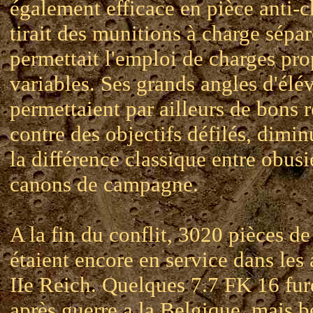
également efficace en pièce anti-ch
tirait des munitions à charge sépar
permettait l'emploi de charges pro
variables. Ses grands angles d'élév
permettaient par ailleurs de bons r
contre des objectifs défilés, dimin
la différence classique entre obusi
canons de campagne.
A la fin du conflit, 3020 pièces de
étaient encore en service dans les
IIe Reich. Quelques 7.7 FK 16 fur
après guerre a la Belgique, mais 