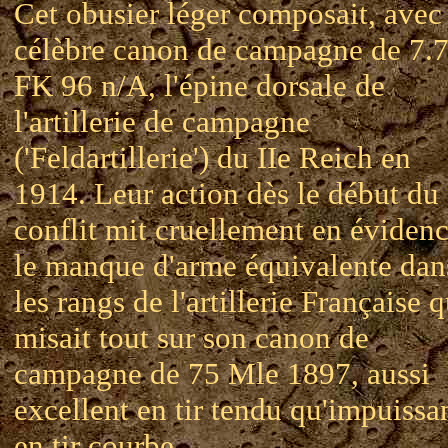
Cet obusier léger composait, avec 
célèbre canon de campagne de 7.
FK 96 n/A, l'épine dorsale de
l'artillerie de campagne
('Feldartillerie') du IIe Reich en
1914. Leur action dès le début du
conflit mit cruellement en éviden
le manque d'arme équivalente dan
les rangs de l'artillerie Française q
misait tout sur son canon de
campagne de 75 Mle 1897, aussi
excellent en tir tendu qu'impuissa
en tir courbe.