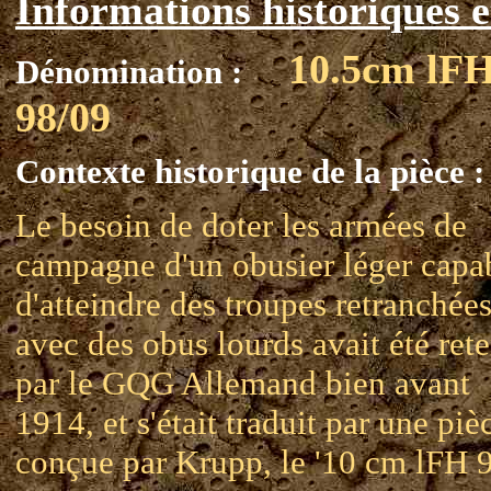
Informations historiques e
10.5cm lF
Dénomination :
98/09
Contexte historique de la pièce :
Le besoin de doter les armées de
campagne d'un obusier léger capa
d'atteindre des troupes retranchée
avec des obus lourds avait été ret
par le GQG Allemand bien avant
1914, et s'était traduit par une piè
conçue par Krupp, le '10 cm lFH 9