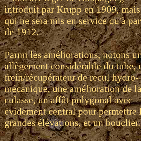
introduit par Krupp en 1909, mais
qui ne sera mis en service qu'à par
de 1912.
Parmi les améliorations, notons u
allègement considérable du tube, 
frein/récupérateur de recul hydro-
mécanique, une amélioration de l
culasse, un affût polygonal avec
évidement central pour permettre 
grandes élévations, et un bouclier.