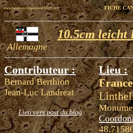
FICHE CA
www.passioncompassion1418.com
10.5cm leicht
Allemagne
Contributeur :
Lieu :
Bernard Berthion
France
Jean-Luc Landreat
Linthel
Monumen
Lien vers post du blog
Coordon
48.71580