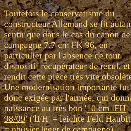
Toutefois le conservatisme du
constructeur Allemand se fit autan
sentir que dans le cas du canon de
campagne 7.7 cm FK 96, en
particulier par l'absence de tout
dispositif récupérateur de recul, et
rendit cette pièce très vite obsolèt
Une modernisation importante fut
donc exigée par l'armée, qui donn
naissance au très bon '
10 cm lFH
98/09
' ('lFH' = leichte Feld Haubi
= obusier léger de campagne),