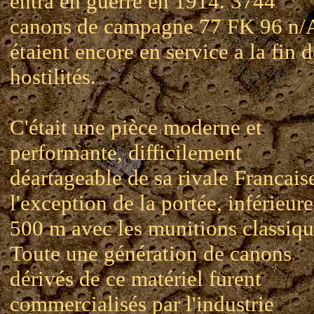
entra en guerre en 1914. 3744
canons de campagne 77 FK 96 n/
étaient encore en service a la fin d
hostilités.
C'était une pièce moderne et
performante, difficilement
déartageable de sa rivale Francaise
l'exception de la portée, inférieur
500 m avec les munitions classiqu
Toute une génération de canons
dérivés de ce matériel furent
commercialisés par l'industrie