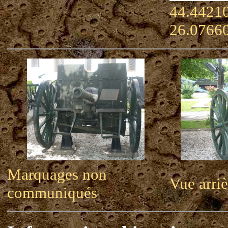
44.44210
26.0766
Marquages non
Vue arriè
communiqués