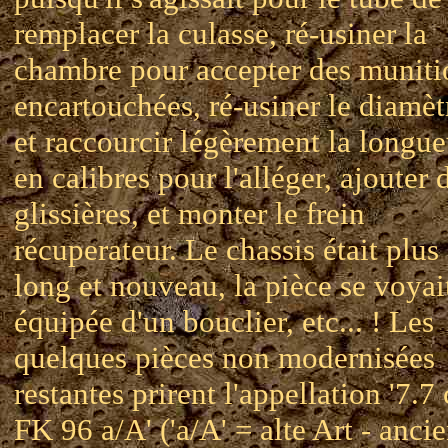
remplacer la culasse, ré-usiner la
chambre pour accepter des muniti
encartouchées, ré-usiner le diamèt
et raccourcir légèrement la longue
en calibres pour l'alléger, ajouter 
glissières, et monter le frein
récuperateur. Le chassis était plus
long et nouveau, la pièce se voyai
équipée d'un bouclier, etc... ! Les
quelques pièces non modernisées
restantes prirent l'appellation '7.7
FK 96 a/A' ('a/A' = alte Art - anci