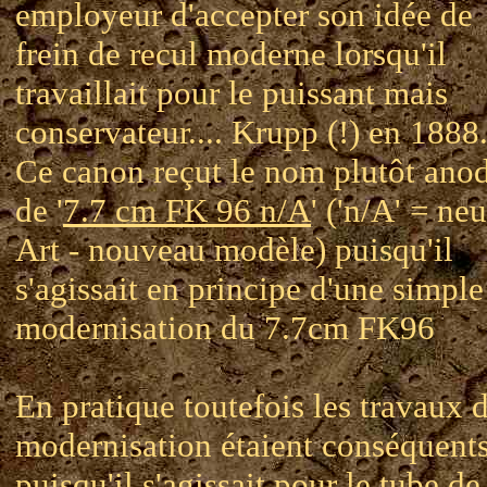
employeur d'accepter son idée de
frein de recul moderne lorsqu'il
travaillait pour le puissant mais
conservateur.... Krupp (!) en 1888
Ce canon reçut le nom plutôt ano
de '
7.7 cm FK 96 n/A
' ('n/A' = ne
Art - nouveau modèle) puisqu'il
s'agissait en principe d'une simple
modernisation du 7.7cm FK96
En pratique toutefois les travaux 
modernisation étaient conséquent
puisqu'il s'agissait pour le tube de