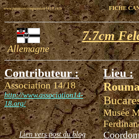
FICHE CA
www.passioncompassion1418.com
7.7cm Fel
Allemagne
Contributeur :
Lieu :
Association 14/18
Rouma
http://www.association14-
Bucare
18.org/
Musée Mi
Ferdinan
Coordon
Lien vers post du blog