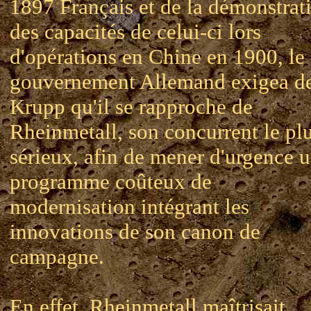
1897 Français et de la démonstrat
des capacités de celui-ci lors
d'opérations en Chine en 1900, le
gouvernement Allemand exigea d
Krupp qu'il se rapproche de
Rheinmetall, son concurrent le pl
sérieux, afin de mener d'urgence 
programme coûteux de
modernisation intégrant les
innovations de son canon de
campagne.
En effet, Rheinmetall maîtrisait