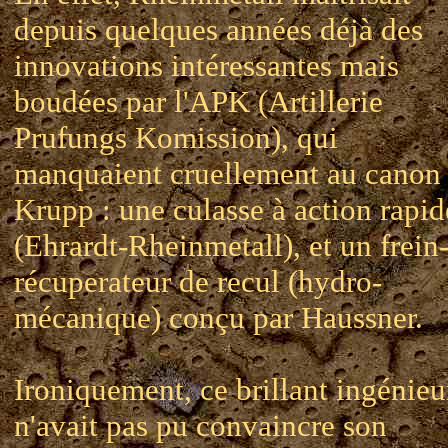
depuis quelques années déjà des
innovations intéressantes mais
boudées par l'APK (Artillerie
Prufungs Komission), qui
manquaient cruellement au canon
Krupp : une culasse à action rapid
(Ehrardt-Rheinmetall), et un frein
récuperateur de recul (hydro-
mécanique) conçu par Haussner.
Ironiquement, ce brillant ingénieu
n'avait pas pu convaincre son