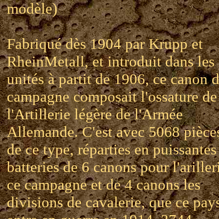
modèle)
Fabriqué dès 1904 par Krupp et
RheinMetall, et introduit dans les
unités à partit de 1906, ce canon 
campagne composait l'ossature de
l'Artillerie légère de l'Armée
Allemande. C'est avec 5068 pièce
de ce type, réparties en puissantes
batteries de 6 canons pour l'ariller
ce campagne et de 4 canons les
divisions de cavalerie, que ce pay