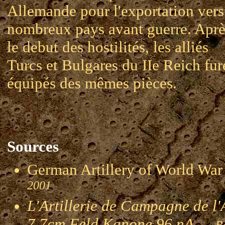
Allemande pour l'exportation vers
nombreux pays avant guerre. Aprè
le debut des hostilités, les alliés
Turcs et Bulgares du IIe Reich fur
équipés des mêmes pièces.
Sources
German Artillery of World 
2001
L'Artillerie de Campagne de l'
7,7cm Feld Kanone 96 nA