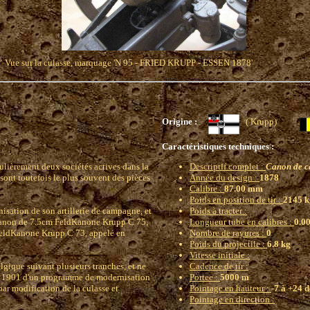
Vue sur la culasse, marquage 'N 95 - FRIED KRUPP - ESSEN 1878'
Origine :
( Krupp)
Caractéristiques techniques :
ulièrement deux sociétés actives dans la
Descriptif complet :
Canon de c
 sont toutefois le plus souvent des pièces
Année du design :
1878
Calibre :
87.00 mm
Poids en position de tir :
2145 k
isation de son artillerie de campagne, et
Poids à tracter :
e canon de 7.5cm FeldKanone Krupp C 75,
Longueur tube en calibres :
0.0
m FeldKanone Krupp C 73, appelé en
Nombre de rayures :
0
Poids du projectile :
6.8 kg
Vitesse initiale :
gique suivant plusieurs tranches, et ne
Cadence de tir :
en 1901 d'un programme de modernisation
Portee :
5000 m
par modification de la culasse et
Pointage en hauteur :
-7 à +24 
Pointage en direction :