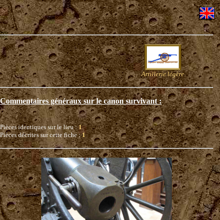
Artillerie légère
Commentaires généraux sur le canon survivant :
Pièces identiques sur le lieu :
1
Pièces décrites sur cette fiche :
1