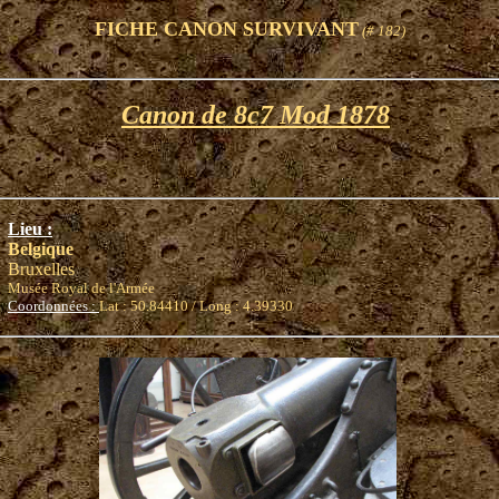
FICHE CANON SURVIVANT
(# 182)
Canon de 8c7 Mod 1878
Lieu :
Belgique
Bruxelles
Musée Royal de l'Armée
Coordonnées :
Lat : 50.84410 / Long : 4.39330