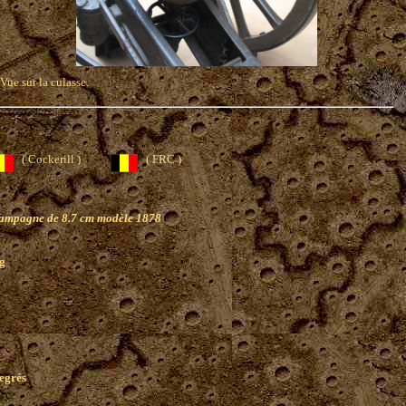
Vue sur la culasse.
( Cockerill )
( FRC )
ampagne de 8.7 cm modèle 1878
g
0
degrés