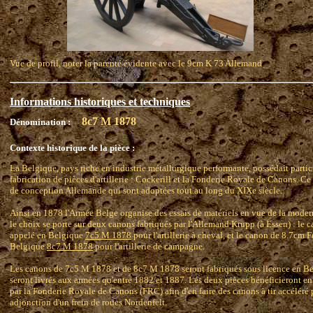
Vue de profil, noter la parenté évidente avec le 9cm K 73 Allemand
Informations historiques et techniques
8c7 M 1878
Dénomination :
Contexte historique de la pièce :
La Belgique, pays riche en industrie métallurgique performante, possédait partic
fabrication de pièces d'artillerie : Cockerill et la Fonderie Royale de Canons. Ce
de conception Allemande qui sont adoptées tout au long du XIXe siècle.
Ainsi en 1878 l'Armée Belge organise des essais de matériels en vue de la modern
le choix se porte sur deux canons fabriqués par l'Allemand Krupp (à Essen) : l
appelé en Belgique
7c5 M 1878
pour l'artillerie à cheval, et le canon de 8.7c
Belgique
8c7 M 1878
pour l'artillerie de campagne.
Les canons de 7c5 M 1878 et de 8c7 M 1878 seront fabriqués sous licence en Bel
seront livrés aux armées qu'entre 1882 et 1887. Les deux pièces bénéficieront 
par la Fonderie Royale de Canons (FRC) afin d'en faire des canons à tir accéléré 
adjonction d'un frein de roues Nordenfelt.