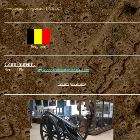
www.passioncompassion1418.com
Belgique
Contributeur :
Bernard Plumier
http://www.passioncompassion1418.com
Lien vers post du blog