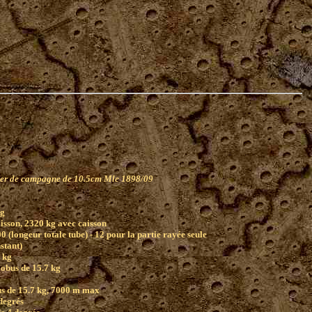
ger de campagne de 10.5cm Mle 1898/09
kg
isson, 2320 kg avec caisson
0 (longeur totale tube) - 12 pour la partie rayée seule
stant)
7 kg
'obus de 15.7 kg
s de 15.7 kg, 7000 m max
 degrés