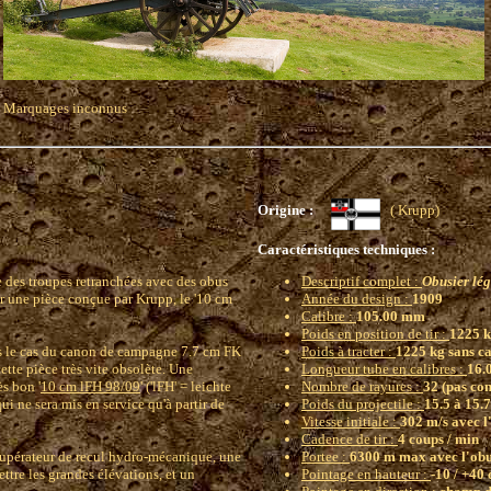
Marquages inconnus
Origine :
( Krupp)
Caractéristiques techniques :
e des troupes retranchées avec des obus
Descriptif complet :
Obusier lé
ar une pièce conçue par Krupp, le '10 cm
Année du design :
1909
Calibre :
105.00 mm
Poids en position de tir :
1225 
ans le cas du canon de campagne 7.7 cm FK
Poids à tracter :
1225 kg sans ca
cette pièce très vite obsolète. Une
Longueur tube en calibres :
16.0
s bon '
10 cm lFH 98/09
' ('lFH' = leichte
Nombre de rayures :
32 (pas con
i ne sera mis en service qu'à partir de
Poids du projectile :
15.5 à 15.
Vitesse initiale :
302 m/s avec l
Cadence de tir :
4 coups / min
écupérateur de recul hydro-mécanique, une
Portee :
6300 m max avec l'obu
ttre les grandes élévations, et un
Pointage en hauteur :
-10 / +40