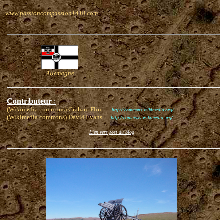
www.passioncompassion1418.com
Allemagne
Contributeur :
(Wikimedia commons) Graham Flint
http://commons.wikimedia.org/
(Wikimedia commons) David Evans
http://commons.wikimedia.org/
Lien vers post du blog