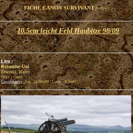
FICHE CANON SURVIVANT
(# 1051)
10.5cm leicht Feld Haubitze 98/09
Lieu :
Royaume-Uni
Erwood, Wales
Twyn y Garth
Coordonnées :
Lat : 52.08449 / Long : -3.30495