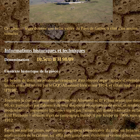
Cet obusier léger domine une belle vallée du Pays de Galles, à côté d'un ancien
tumulus
Informations historiques et techniques
10.5cm lFH 98/09
Dénomination :
Contexte historique de la pièce :
Le besoin de doter les armées de campagne d'un obusier léger capable d'atteindr
lourds avait été retenu par le GQG Allemand bien avant 1914, et s'était traduit p
lFH 98'.
Toutefois le conservatisme du constructeur Allemand se fit autant sentir que d
96, en particulier par l'absence de tout dispositif récupérateur de recul, et rendit 
modernisation importante fut donc exigée par l'armée, qui donna naissance au trè
Feld Haubitze = obusier léger de campagne), introduit par Krupp en 1909, mais qu
1912.
Parmi les améliorations, notons un allègement considérable du tube, un frein/r
amélioration de la culasse, un affût polygonal avec évidement central pour perme