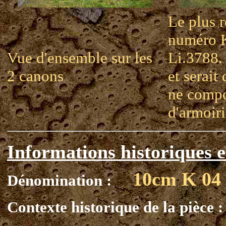
Le plus r
numéro 
Vue d'ensemble sur les
Li.3788.
2 canons
et serait
ne compo
d'armoiri
Informations historiques e
10cm K 04
Dénomination :
Contexte historique de la pièce :