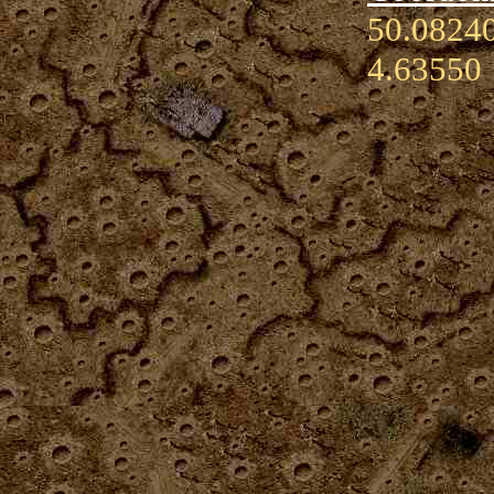
50.08240
4.63550