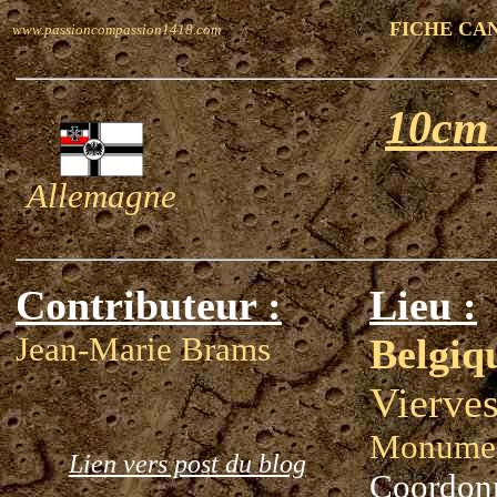
FICHE CA
www.passioncompassion1418.com
10cm
Allemagne
Contributeur :
Lieu :
Jean-Marie Brams
Belgiq
Vierves
Monumen
Lien vers post du blog
Coordon