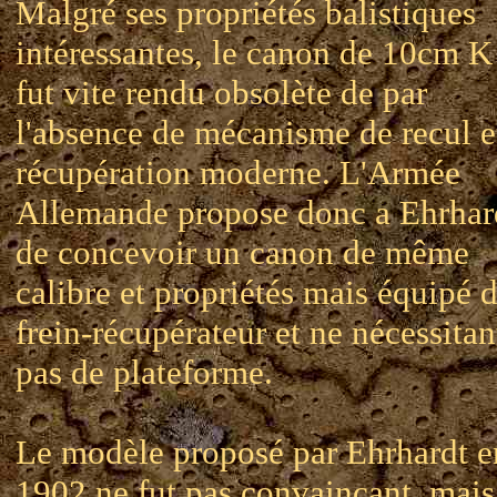
Malgré ses propriétés balistiques
intéressantes, le canon de 10cm K
fut vite rendu obsolète de par
l'absence de mécanisme de recul e
récupération moderne. L'Armée
Allemande propose donc a Ehrhar
de concevoir un canon de même
calibre et propriétés mais équipé 
frein-récupérateur et ne nécessitan
pas de plateforme.
Le modèle proposé par Ehrhardt e
1902 ne fut pas convaincant, mais