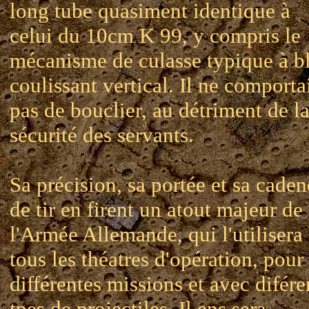
long tube quasiment identique à
celui du 10cm K 99, y compris le
mécanisme de culasse typique à b
coulissant vertical. Il ne comporta
pas de bouclier, au détriment de l
sécurité des servants.
Sa précision, sa portée et sa cade
de tir en firent un atout majeur de
l'Armée Allemande, qui l'utilisera 
tous les théatres d'opération, pour
différentes missions et avec difére
tpes de projectiles. Il ens sera