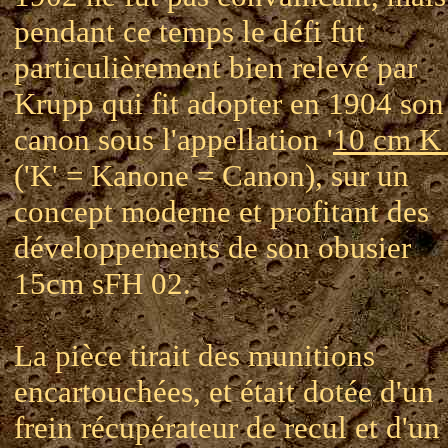
pendant ce temps le défi fut
particulièrement bien relevé par
Krupp qui fit adopter en 1904 son
canon sous l'appellation '
10 cm K
('K' = Kanone = Canon), sur un
concept moderne et profitant des
développements de son obusier
15cm sFH 02.
La pièce tirait des munitions
encartouchées, et était dotée d'un
frein récupérateur de recul et d'un