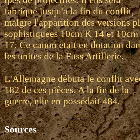
fabriqué jusqu'a la fin du conflit,
malgre l'apparition des versions p
sophistiquees 10cm K 14 et 10cm
17. Ce canon etait en dotation da
les unites de la Fuss Artillerie.
L'Allemagne débuta le conflit ave
182 de ces pièces. A la fin de la
guerre, elle en possédait 484.
Sources